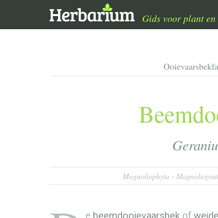
Gids voor plant en 
Ooievaarsbekf
Beemdoo
Geraniu
Magnoliophyta
Magnoliopsi
e
beemdooievaarsbek
of
weide