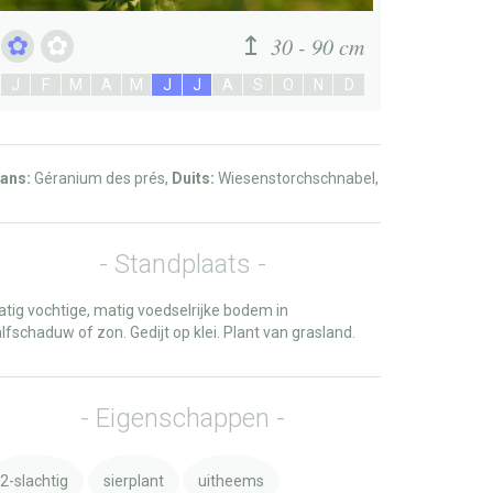
30 - 90 cm
J
F
M
A
M
J
J
A
S
O
N
D
ans:
Géranium des prés,
Duits:
Wiesenstorchschnabel,
Standplaats
tig vochtige, matig voedselrijke bodem in
lfschaduw of zon. Gedijt op klei. Plant van grasland.
Eigenschappen
2-slachtig
sierplant
uitheems