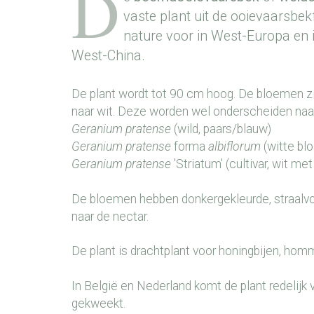
D
vaste plant uit de ooievaarsbekf
nature voor in West-Europa en i
West-China.
De plant wordt tot 90 cm hoog. De bloemen zi
naar wit. Deze worden wel onderscheiden naar
Geranium pratense
(wild, paars/blauw)
Geranium pratense
forma
albiflorum
(witte bl
Geranium pratense
'Striatum' (cultivar, wit me
De bloemen hebben donkergekleurde, straalvo
naar de nectar.
De plant is drachtplant voor honingbijen, homme
In België en Nederland komt de plant redelijk v
gekweekt.