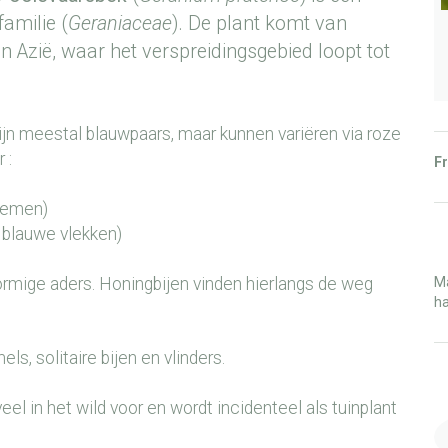
amilie (
Geraniaceae
). De plant komt van
n Azië, waar het verspreidingsgebied loopt tot
jn meestal blauwpaars, maar kunnen variëren via roze
 :
Fr
oemen)
t blauwe vlekken)
rmige aders. Honingbijen vinden hierlangs de weg
Ma
ha
ls, solitaire bijen en vlinders.
eel in het wild voor en wordt incidenteel als tuinplant