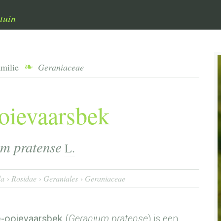
tuin
amilie
Geraniaceae
ievaarsbek
m pratense
L.
da
Rosidae
Geraniales
Geraniaceae
-ooievaarsbek
(
Geranium pratense
) is een