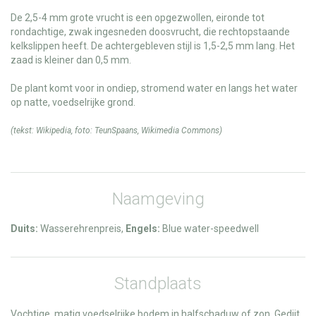
De 2,5-4 mm grote vrucht is een opgezwollen, eironde tot
rondachtige, zwak ingesneden doosvrucht, die rechtopstaande
kelkslippen heeft. De achtergebleven stijl is 1,5-2,5 mm lang. Het
zaad is kleiner dan 0,5 mm.
De plant komt voor in ondiep, stromend water en langs het water
op natte, voedselrijke grond.
(tekst:
Wikipedia
, foto:
TeunSpaans
,
Wikimedia Commons
)
Naamgeving
Duits:
Wasserehrenpreis,
Engels:
Blue water-speedwell
Standplaats
Vochtige, matig voedselrijke bodem in halfschaduw of zon. Gedijt