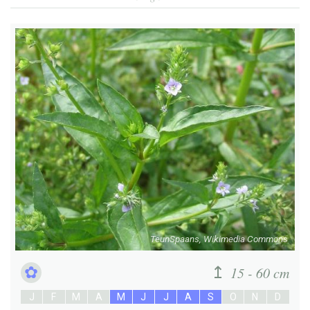
TeunSpaans, Wikimedia Commons
15 - 60 cm
J
F
M
A
M
J
J
A
S
O
N
D