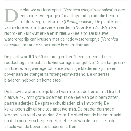
D
e
blauwe waterereprijs
(
Veronica anagallis-aquatica
) is een
eenjarige, tweejarige of overblijvende plant die behoort
tot de weegbreefamilie (
Plantaginaceae
). De plant komt
van nature voor in Eurazië en verder in Noord- en Zuid-Afrika,
Noord- en Zuid-Amerika en in Nieuw-Zeeland. De blauwe
waterereprijs kan kruisen met de rode waterereprijs (
Veronica
catenata
), maar deze bastaard is onvruchtbaar.
De plant wordt 15-60 cm hoog en heeft een groene of soms
roodachtige, meestal iets vierkantige stengel. De 12 cm lange en 4
cm brede, langwerpige tot lancetvormige bladeren zijn meer
bovenaan de stengel halfstengelomvattend. De onderste
bladeren hebben en korte steel.
De blauwe waterereprijs bloeit van mei tot de herfst met lila tot
blauwe, 4-7 mm grote bloemen. In de keel van de bloem zitten
paarse adertjes. De spitse schutbladen zijn lintvormig. De
kelkslippen zijn eirond tot lancetvormig. De breder dan hoge
kroonbuis is veel korter dan 2 mm. De steel van de bloem maakt
na de bloei een scherpe hoek met de as van de tros, die in de
oksels van de bovenste bladeren zitten.