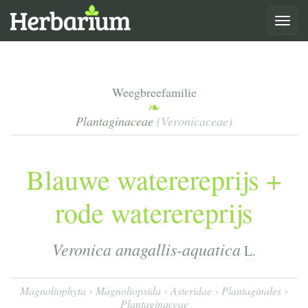
Toggle
navigat
Weegbreefamilie
Plantaginaceae
(Veronicaceae)
Blauwe waterereprijs +
rode waterereprijs
Veronica anagallis-aquatica
L.
Magnoliophyta
Magnoliopsida
Asteridae
Plantaginales
Plantaginaceae