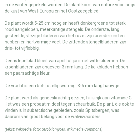
in de winter gepekeld worden. De plant komt van nature voor langs
de kust van West-Europa en het Oostzeegebied.
De plant wordt 5-25 cm hoog en heeft donkergroene tot sterk
rood aangelopen, meerkantige stengels. De onderste, lang
gesteelde, vlezige bladeren van het rozet zijn breedeirond en
hebben en hartvormige voet. De zittende stengelbladeren zijn
drie- tot vijflobbig.
Deens lepelblad bloeit van april tot juni met witte bloemen. De
kroonbladeren zijn ongeveer 3 mm lang. De kelkbladen hebben
een paarsachtige kleur.
De vrucht is een bol- tot ellipsvormig, 3-6 mm lang hauwtje.
De plant werd als geneeskrachtig gezien, hij is rijk aan vitamine C.
Het was een probaat middel tegen scheurbuik. De plant, die ook te
vinden is in subarctische gebieden, zoals Spitsbergen, was
daarom van groot belang voor de walvisvaarders.
(tekst:
Wikipedia
, foto:
Strobilomyces
,
Wikimedia Commons
)