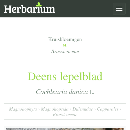
Toggle
navigat
Kruisbloemigen
Brassicaceae
Deens lepelblad
Cochlearia danica
L.
Magnoliophyta
Magnoliopsida
Dilleniidae
Capparales
Brassicaceae