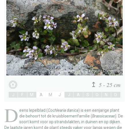
Strobilomyces, Wikimedia Commons
5 - 25 cm
J
F
M
A
M
J
J
A
S
O
N
D
D
eens lepelblad
(
Cochlearia danica
) is een eenjarige plant
die behoort tot de kruisbloemenfamilie (
Brassicaceae
). De
soort komt voor op strandvlakten, in duinen en op dijken.
De laatste jaren komt de plant steeds vaker voor langs wegen die