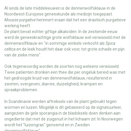
Al sinds de late middeleeuwen is de dennenwolfsklauw in de
Noordwest-Europese geneeskunde als medicijn toegepast.
Mousse purgative
herinnert eraan dat het een drastisch purgatieve
werking heeft.
De plant bevat echter giftige alkaloïden. In de zestiende eeuw
werd de geneeskrachtige grote wolfsklauw wel verwisseld met de
dennenwolfklauw en "in sommige winkels verkocht als
Spica
celtica
en de leek houdt het daar ook voor, tot grote schade en pijn
van de zieke mens".
Ook tegenwoordig worden de soorten nog weleens verwisseld.
Twee patiënten dronken een thee die per ongeluk bereid was met
het gedroogde kruid van dennenwolfsklauw, resulterend in
zweten, overgeven, diarree, duizeligheid, krampen en
spraakproblemen.
In Scandinavië werden aftreksels van de plant gebruikt tegen
wormen en luizen. Mogelijk is dit gebaseerd op de signatuurleer,
aangezien de gele sporangia in de bladoksels doen denken aan
ongedierte dat met de zuigsnuit in het lichaam zit. In Noorwegen
wordt het "luizengras" genoemd en in Zweden
vlooienwolfsklauw".