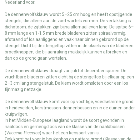
Nederland voor.
De dennenwolfsklauw wordt 5–25 cm hoog en heeft opstijgende
stengels, die alleen aan de voet wortels vormen. De vertakking is
dichotoom: de zijtakken zijn bijna allemaal even lang. De spitse 6–
8 mm lange en 1-1,5 mm brede bladeren zitten spiraalvormig,
afstaand of los aanliggend en vaak naar binnen gekromd op de
stengel. Dicht bij de stengeltop zitten in de oksels van de bladeren
broedknoppen, die bij aanraking makkelijk kunnen afbreken en
dan op de grond gaan wortelen.
De dennenwolfsklauw draagt van juli tot december sporen. De
vruchtbare bladeren zitten dicht bij de stengeltop bij elkaar op een
2–3 cm lang stengelstuk. De kiem wordt omsloten door een los
fijnmazig netzakje.
De dennenwolfsklauw komt voor op vochtige, voedselarme grond
in heidevelden, korstmossen-dennenbossen en in de duinen onder
kruipwilgen.
In het Midden-Europese laagland wordt de soort gevonden in
naaldbos en gemengd bos van de klasse van de naaldbossen
(
Vaccinio-Piceetea
) waar het een kensoort van is.
Ook komt het voor in beukenbos op nattere grond (Klasse van de