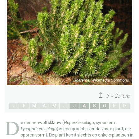
Tigerente, Wikimedia Commons
5 - 25 cm
J
F
M
A
M
J
J
A
S
O
N
D
D
e
dennenwolfsklauw
(
Huperzia selago
, synoniem:
Lycopodium selago
) is een groenblijvende vaste plant, die
sporen vormt. De plant komt slechts op enkele plaatsen in