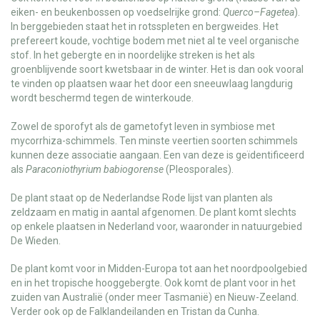
eiken- en beukenbossen op voedselrijke grond:
Querco–Fagetea
).
In berggebieden staat het in rotsspleten en bergweides. Het
prefereert koude, vochtige bodem met niet al te veel organische
stof. In het gebergte en in noordelijke streken is het als
groenblijvende soort kwetsbaar in de winter. Het is dan ook vooral
te vinden op plaatsen waar het door een sneeuwlaag langdurig
wordt beschermd tegen de winterkoude.
Zowel de sporofyt als de gametofyt leven in symbiose met
mycorrhiza-schimmels. Ten minste veertien soorten schimmels
kunnen deze associatie aangaan. Een van deze is geïdentificeerd
als
Paraconiothyrium babiogorense
(Pleosporales).
De plant staat op de Nederlandse Rode lijst van planten als
zeldzaam en matig in aantal afgenomen. De plant komt slechts
op enkele plaatsen in Nederland voor, waaronder in natuurgebied
De Wieden.
De plant komt voor in Midden-Europa tot aan het noordpoolgebied
en in het tropische hooggebergte. Ook komt de plant voor in het
zuiden van Australië (onder meer Tasmanië) en Nieuw-Zeeland.
Verder ook op de Falklandeilanden en Tristan da Cunha.