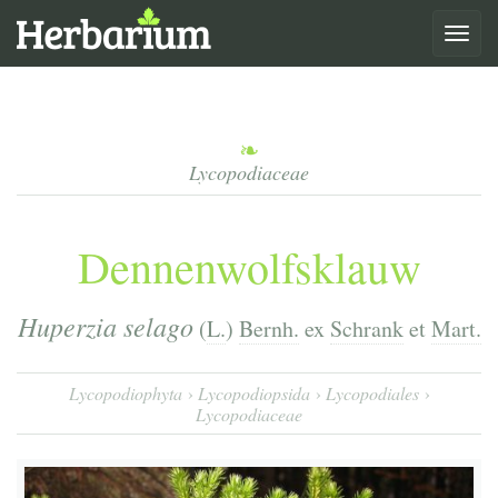
Toggle
navigat
Lycopodiaceae
Dennenwolfsklauw
Huperzia selago
(
L.
)
Bernh.
ex
Schrank
et
Mart.
Lycopodiophyta
Lycopodiopsida
Lycopodiales
Lycopodiaceae