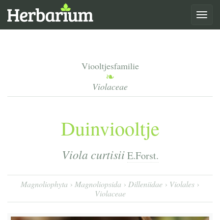
Toggle
navigat
Viooltjesfamilie
Violaceae
Duinviooltje
Viola curtisii
E.Forst.
Magnoliophyta
Magnoliopsida
Dilleniidae
Violales
Violaceae