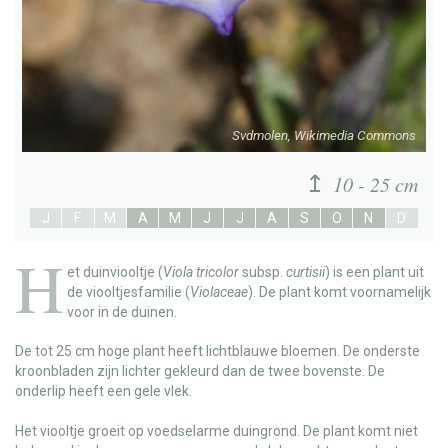
Svdmolen, Wikimedia Commons
10 - 25 cm
J
F
M
A
M
J
J
A
S
O
N
D
H
et
duinviooltje
(
Viola tricolor
subsp.
curtisii
) is een plant uit
de viooltjesfamilie (
Violaceae
). De plant komt voornamelijk
voor in de duinen.
De tot 25 cm hoge plant heeft lichtblauwe bloemen. De onderste
kroonbladen zijn lichter gekleurd dan de twee bovenste. De
onderlip heeft een gele vlek.
Het viooltje groeit op voedselarme duingrond. De plant komt niet