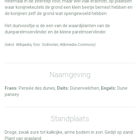
helemaal in de zeereep voor, maar wel vlak erachter, op plaatsen
waar konijnekeutels de grond een klein beetje bemest hebben en
de konijnen zelf de grond wat opengewoeld hebben.
Het duinviooltje is de een van de waardplanten van de
duinparelmoervlinder en de kleine parelmoervlinder.
(tekst:
Wikipedia
, foto:
Svdmolen
,
Wikimedia Commons
)
Naamgeving
Frans:
Pensée des dunes,
Duits:
Dünenveilchen,
Engels:
Dune
pansey
Standplaats
Droge, zwak zure tot kalkrijke, arme bodem in zon. Gedijt op zand.
Plant van grasland.