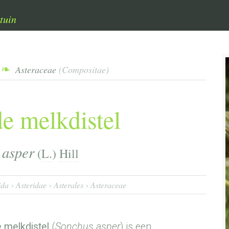
tuin
Asteraceae
(Compositae)
e melkdistel
 asper
(
L.
)
Hill
ida
Asteridae
Asterales
Asteraceae
 melkdistel
(
Sonchus asper
) is een