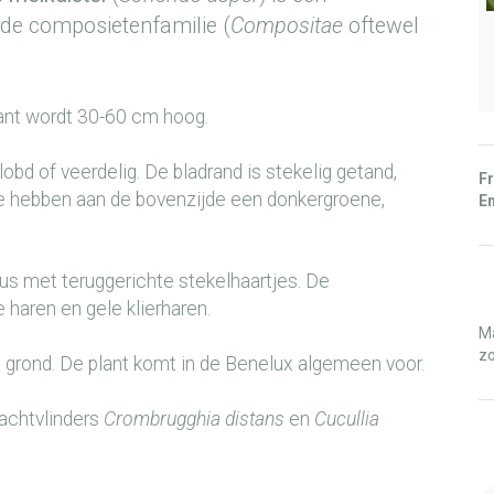
t de composietenfamilie (
Compositae
oftewel
ant wordt 30-60 cm hoog.
obd of veerdelig. De bladrand is stekelig getand,
Fr
 Ze hebben aan de bovenzijde een donkergroene,
En
us met teruggerichte stekelhaartjes. De
haren en gele klierharen.
Ma
zo
ke grond. De plant komt in de Benelux algemeen voor.
nachtvlinders
Crombrugghia distans
en
Cucullia