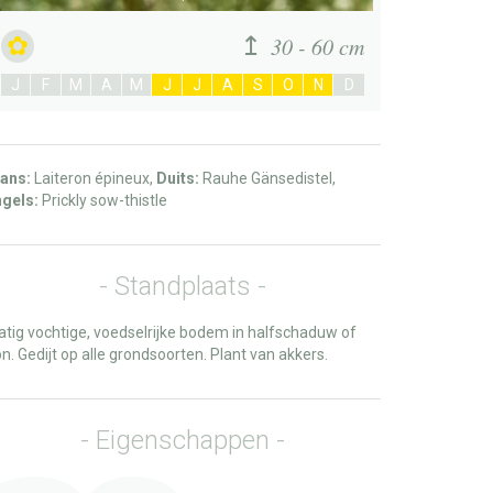
30 - 60 cm
J
F
M
A
M
J
J
A
S
O
N
D
ans:
Laiteron épineux,
Duits:
Rauhe Gänsedistel,
gels:
Prickly sow-thistle
Standplaats
tig vochtige, voedselrijke bodem in halfschaduw of
n. Gedijt op alle grondsoorten. Plant van akkers.
Eigenschappen