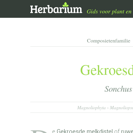
Gids voor plant en 
Composietenfamilie
Gekroesd
Sonchus
Magnoliophyta
Magnoliops
e
Gekroesde melkdistel
of
ruwe