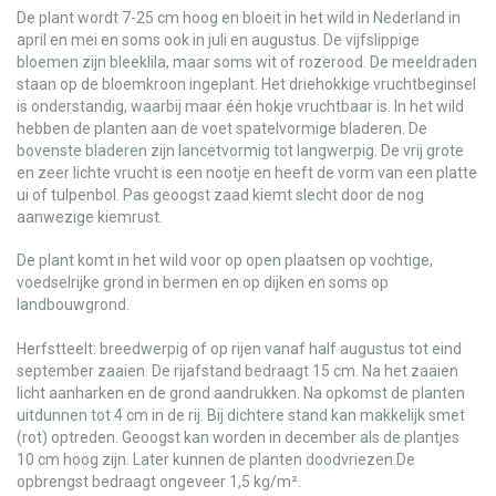
De plant wordt 7-25 cm hoog en bloeit in het wild in Nederland in
april en mei en soms ook in juli en augustus. De vijfslippige
bloemen zijn bleeklila, maar soms wit of rozerood. De meeldraden
staan op de bloemkroon ingeplant. Het driehokkige vruchtbeginsel
is onderstandig, waarbij maar één hokje vruchtbaar is. In het wild
hebben de planten aan de voet spatelvormige bladeren. De
bovenste bladeren zijn lancetvormig tot langwerpig. De vrij grote
en zeer lichte vrucht is een nootje en heeft de vorm van een platte
ui of tulpenbol. Pas geoogst zaad kiemt slecht door de nog
aanwezige kiemrust.
De plant komt in het wild voor op open plaatsen op vochtige,
voedselrijke grond in bermen en op dijken en soms op
landbouwgrond.
Herfstteelt: breedwerpig of op rijen vanaf half augustus tot eind
september zaaien. De rijafstand bedraagt 15 cm. Na het zaaien
licht aanharken en de grond aandrukken. Na opkomst de planten
uitdunnen tot 4 cm in de rij. Bij dichtere stand kan makkelijk smet
(rot) optreden. Geoogst kan worden in december als de plantjes
10 cm hoog zijn. Later kunnen de planten doodvriezen.De
opbrengst bedraagt ongeveer 1,5 kg/m².