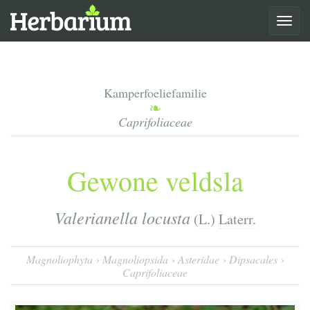
Toggle
navigat
Kamperfoeliefamilie
Caprifoliaceae
Gewone veldsla
Valerianella locusta
(
L.
)
Laterr.
Magnoliophyta
Magnoliopsida
Asteridae
Dipsacales
Caprifoliaceae