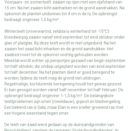
Voorjaars- en zomerteelt: zaaien op rijen met een rijafstand van
15 cm. Na het zaaien licht aanharken en de grond aandrukken. Na
opkomst de planten uitdunnen tot 4 cm in de rij. De opbrengst
bedraagt ongeveer 1,5 kg/m².
Winterteelt (onverwarmd, veldsla is winterhard tot -15°C):
breedwerpig zaaien vanaf eind september tot eind oktober onder
glas of platglas. Bij deze teelt wordt er niet uitgedund. Na het
zaaien het zaad licht inharken en de grond aandrukken. Het
zaaibed moet tot de opkomst vochtig gehouden worden.
Meestal wordt echter op perspotjes gezaaid van begin september
tot half oktober, die ondiep uitgeplant worden van eind september
tot half december. Na het planten dient er goed beregend te
worden; tijdens de teelt mag de grond niet uitdrogen.
Regelmatige, kortdurende beregening houdt het gewas gezond.
Er kan geoogst worden vanaf half november tot half februari. De
opbrengst bedraagt ongeveer 1-1,5 kg/m². De belangrijkste
teeltproblemen zijn smet (meeldauw), grijsrot en bladvergeling.
Een bekend ras is Gala, maar Elan is een sneller groeiend ras met
een hogere weerstand tegen smet.
De teelt van zaad werd gedaan op de duinzandgronden van
Noord-Holland, vandaar de rasnaam 'Grote Noordhollandse'. In