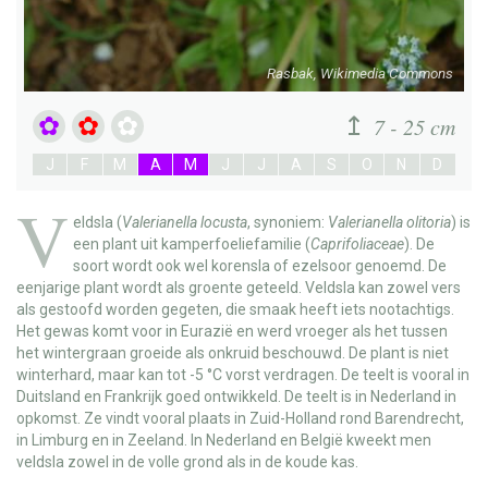
Rasbak, Wikimedia Commons
7 - 25 cm
J
F
M
A
M
J
J
A
S
O
N
D
V
eldsla
(
Valerianella locusta
, synoniem:
Valerianella olitoria
) is
een plant uit kamperfoeliefamilie (
Caprifoliaceae
). De
soort wordt ook wel
korensla
of
ezelsoor
genoemd. De
eenjarige plant wordt als groente geteeld. Veldsla kan zowel vers
als gestoofd worden gegeten, die smaak heeft iets nootachtigs.
Het gewas komt voor in Eurazië en werd vroeger als het tussen
het wintergraan groeide als onkruid beschouwd. De plant is niet
winterhard, maar kan tot -5 °C vorst verdragen. De teelt is vooral in
Duitsland en Frankrijk goed ontwikkeld. De teelt is in Nederland in
opkomst. Ze vindt vooral plaats in Zuid-Holland rond Barendrecht,
in Limburg en in Zeeland. In Nederland en België kweekt men
veldsla zowel in de volle grond als in de koude kas.