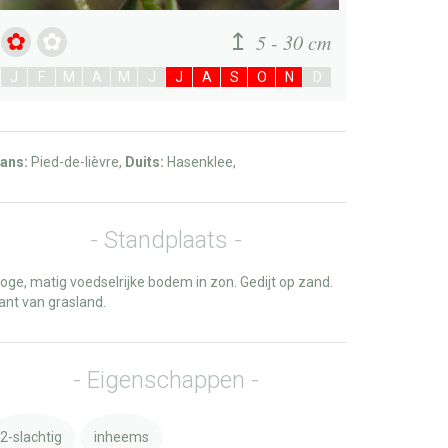
5 - 30 cm
J
F
M
A
M
J
J
A
S
O
N
D
ans:
Pied-de-lièvre,
Duits:
Hasenklee,
Standplaats
oge, matig voedselrijke bodem in zon. Gedijt op zand.
ant van grasland.
Eigenschappen
2-slachtig
inheems