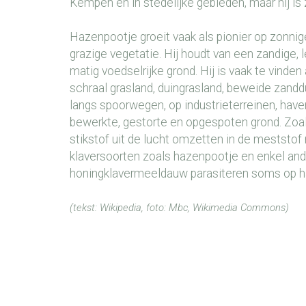
Kempen en in stedelijke gebieden, maar hij is
Hazenpootje groeit vaak als pionier op zonnig
grazige vegetatie. Hij houdt van een zandige, 
matig voedselrijke grond. Hij is vaak te vinden
schraal grasland, duingrasland, beweide zanddu
langs spoorwegen, op industrieterreinen, have
bewerkte, gestorte en opgespoten grond. Zoa
stikstof uit de lucht omzetten in de meststof 
klaversoorten zoals hazenpootje en enkel ande
honingklavermeeldauw parasiteren soms op h
(tekst:
Wikipedia
, foto:
Mbc
,
Wikimedia Commons
)