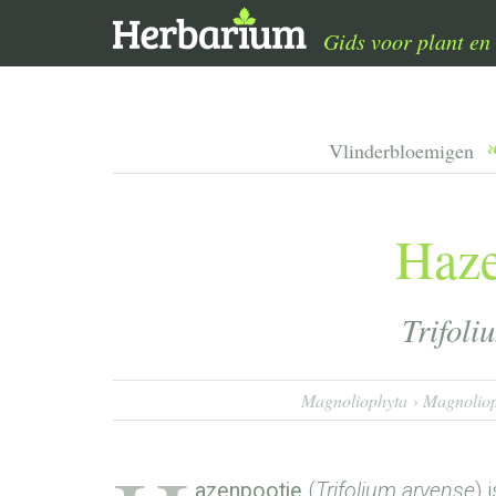
Gids voor plant en 
Vlinderbloemigen
Haze
Trifoli
Magnoliophyta
Magnoliop
azenpootje
(
Trifolium arvense
) 