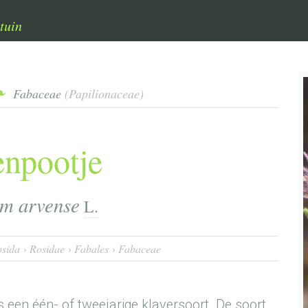
tuin
Fabaceae
(Papilionaceae)
npootje
um arvense
L.
sida
Rosidae
Fabales
Fabaceae
is een één- of tweejarige klaversoort. De soort