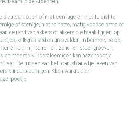
 zeldzaam in de Ardennen.
e plaatsen, open of met een lage en niet te dichte
lemige of stenige, niet te natte, matig voedselarme of
 aan de rand van akkers of akkers die braak liggen, op
intjes, kalkgrasland en grasvelden, in bermen, heide,
nterreinen, mijnterreinen, zand- en steengroeven,
ls de meeste vlinderbloemigen kan hazenpootje
nitraat. De rupsen van het icarusblauwtje leven van
re vlinderbloemigen. Klein warkruid en
azenpootje.