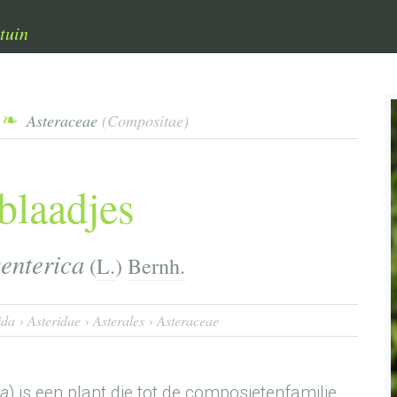
tuin
Asteraceae
(Compositae)
blaadjes
senterica
(
L.
)
Bernh.
ida
Asteridae
Asterales
Asteraceae
ca
) is een plant die tot de composietenfamilie