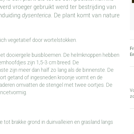
werd vroeger gebruikt werd ter bestrijding van
anduiding
dysenterica
. De plant komt van nature
ich vegetatief door wortelstokken.
Fr
En
 met dooiergele buisbloemen. De helmknoppen hebben
emhoofdjes zijn 1,5-3 cm breed. De
ste zijn meer dan half zo lang als de binnenste. De
 kort getand of ingesneden kroonje vormt en de
bladeren omvatten de stengel met twee oortjes. De
Vo
ancetvormig.
zo
e tot brakke grond in duinvalleien en grasland langs