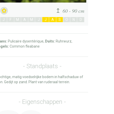
60 - 90 cm
J
F
M
A
M
J
J
A
S
O
N
D
ans:
Pulicaire dysentérique,
Duits:
Ruhrwurz,
gels:
Common fleabane
Standplaats
chtige, matig voedselrijke bodem in halfschaduw of
n. Gedijt op zand. Plant van ruderaal terrein.
Eigenschappen