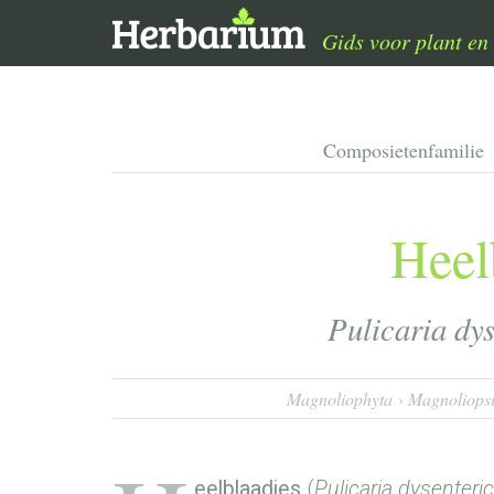
Gids voor plant en 
Composietenfamilie
Heel
Pulicaria dy
Magnoliophyta
Magnoliops
eelblaadjes
(
Pulicaria dysenteri