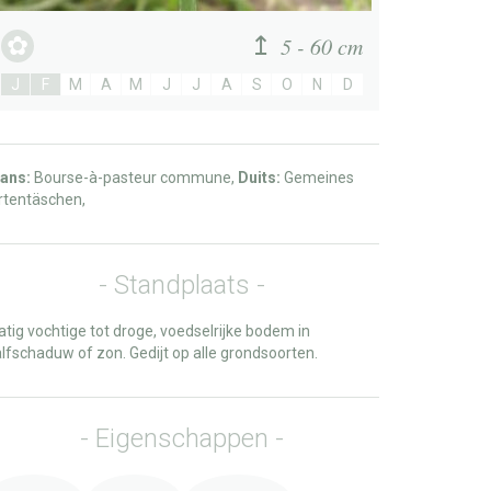
5 - 60 cm
J
F
M
A
M
J
J
A
S
O
N
D
ans:
Bourse-à-pasteur commune,
Duits:
Gemeines
rtentäschen,
Standplaats
tig vochtige tot droge, voedselrijke bodem in
lfschaduw of zon. Gedijt op alle grondsoorten.
Eigenschappen