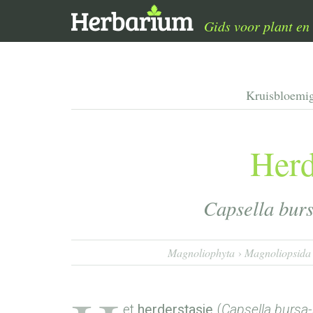
Gids voor plant en 
Kruisbloemi
Herd
Capsella burs
Magnoliophyta
Magnoliopsida
et
herderstasje
(
Capsella bursa-