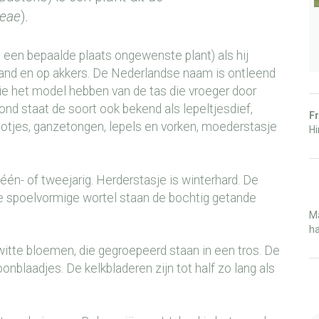
ceae
).
 een bepaalde plaats ongewenste plant) als hij
sland en op akkers. De Nederlandse naam is ontleend
ie het model hebben van de tas die vroeger door
ond staat de soort ook bekend als lepeltjesdief,
Fr
pootjes, ganzetongen, lepels en vorken, moederstasje
Hi
één- of tweejarig. Herderstasje is winterhard. De
e spoelvormige wortel staan de bochtig getande
Ma
ha
witte bloemen, die gegroepeerd staan in een tros. De
nblaadjes. De kelkbladeren zijn tot half zo lang als