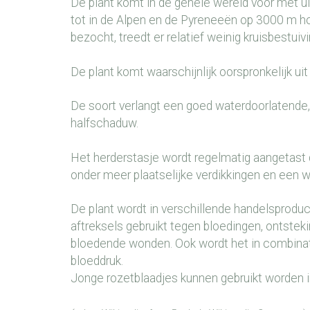
De plant komt in de gehele wereld voor met ui
tot in de Alpen en de Pyreneeën op 3000 m h
bezocht, treedt er relatief weinig kruisbestuiv
De plant komt waarschijnlijk oorspronkelijk u
De soort verlangt een goed waterdoorlatende,
halfschaduw.
Het herderstasje wordt regelmatig aangetast d
onder meer plaatselijke verdikkingen en een w
De plant wordt in verschillende handelsprod
aftreksels gebruikt tegen bloedingen, ontste
bloedende wonden. Ook wordt het in combina
bloeddruk.
Jonge rozetblaadjes kunnen gebruikt worden i