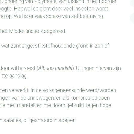
tzondering van Polynesië, van IJsland in het noorden
oogte. Hoewel de plant door veel insecten wordt
ing op. Wel is er vaak sprake van zelfbestuiving.
it het Middellandse Zeegebied.
 wat zanderige, stikstofhoudende grond in zon of
oor witte roest (
Albugo candida
). Uitingen hiervan zijn
itte aanslag.
ucten verwerkt. In de volksgeneeskunde werd/worden
kingen van de urinewegen, en als kompres op open
tie met maretak en meidoorn gebruikt tegen hoge
n salades, of gesmoord in soepen.