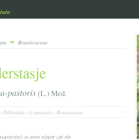
tuin
gen
Brassicaceae
erstasje
a-pastoris
(
L.
)
Med.
Dilleniidae
Capparales
Brassicaceae
pastoris
) is een plant uit de