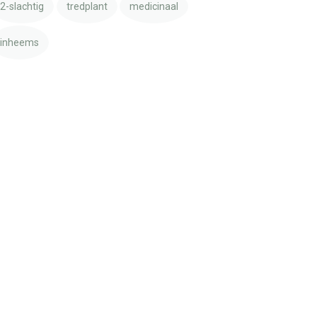
2-slachtig
tredplant
medicinaal
inheems