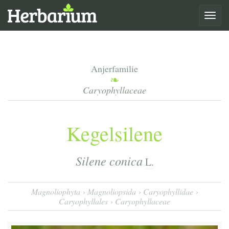
Toggle
navigat
Anjerfamilie
Caryophyllaceae
Kegelsilene
Silene conica
L.
Magnoliophyta
Magnoliopsida
Caryophyllidae
Caryophyllales
Caryophyllaceae