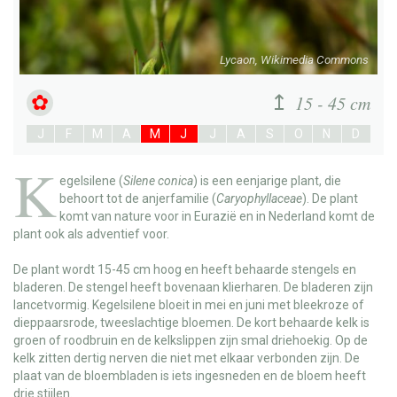
Lycaon, Wikimedia Commons
15 - 45 cm
J
F
M
A
M
J
J
A
S
O
N
D
K
egelsilene
(
Silene conica
) is een eenjarige plant, die
behoort tot de anjerfamilie (
Caryophyllaceae
). De plant
komt van nature voor in Eurazië en in Nederland komt de
plant ook als adventief voor.
De plant wordt 15-45 cm hoog en heeft behaarde stengels en
bladeren. De stengel heeft bovenaan klierharen. De bladeren zijn
lancetvormig. Kegelsilene bloeit in mei en juni met bleekroze of
dieppaarsrode, tweeslachtige bloemen. De kort behaarde kelk is
groen of roodbruin en de kelkslippen zijn smal driehoekig. Op de
kelk zitten dertig nerven die niet met elkaar verbonden zijn. De
plaat van de bloembladen is iets ingesneden en de bloem heeft
drie stijlen.