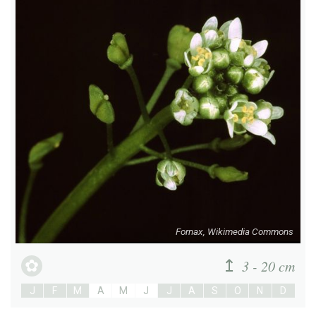
Fornax, Wikimedia Commons
3 - 20 cm
J
F
M
A
M
J
J
A
S
O
N
D