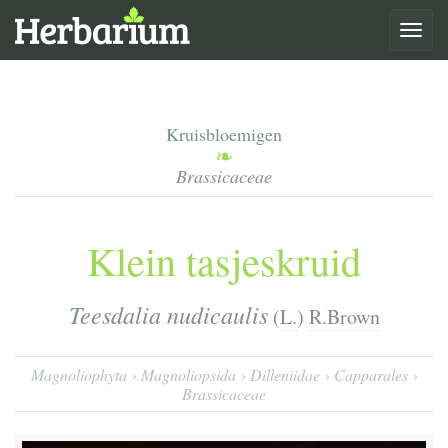
Toggle
navigat
Kruisbloemigen
Brassicaceae
Klein tasjeskruid
Teesdalia nudicaulis
(
L.
)
R.Brown
Magnoliophyta
Magnoliopsida
Dilleniidae
Capparales
Brassicaceae