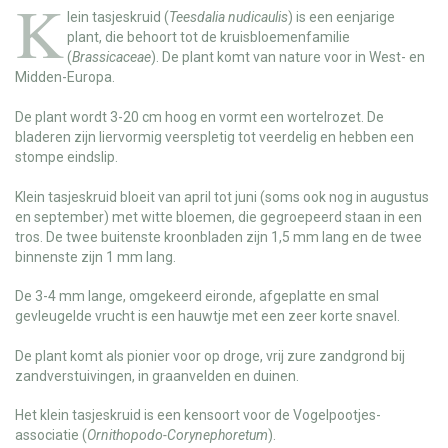
K
lein tasjeskruid
(
Teesdalia nudicaulis
) is een eenjarige
plant, die behoort tot de kruisbloemenfamilie
(
Brassicaceae
). De plant komt van nature voor in West- en
Midden-Europa.
De plant wordt 3-20 cm hoog en vormt een wortelrozet. De
bladeren zijn liervormig veerspletig tot veerdelig en hebben een
stompe eindslip.
Klein tasjeskruid bloeit van april tot juni (soms ook nog in augustus
en september) met witte bloemen, die gegroepeerd staan in een
tros. De twee buitenste kroonbladen zijn 1,5 mm lang en de twee
binnenste zijn 1 mm lang.
De 3-4 mm lange, omgekeerd eironde, afgeplatte en smal
gevleugelde vrucht is een hauwtje met een zeer korte snavel.
De plant komt als pionier voor op droge, vrij zure zandgrond bij
zandverstuivingen, in graanvelden en duinen.
Het klein tasjeskruid is een kensoort voor de Vogelpootjes-
associatie (
Ornithopodo-Corynephoretum
).