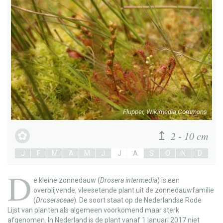
Flupper, Wikimedia Commons
2 - 10 cm
J
F
M
A
M
J
J
A
S
O
N
D
D
e
kleine zonnedauw
(
Drosera intermedia
) is een
overblijvende, vleesetende plant uit de zonnedauwfamilie
(
Droseraceae
). De soort staat op de Nederlandse Rode
Lijst van planten als algemeen voorkomend maar sterk
afgenomen. In Nederland is de plant vanaf 1 januari 2017 niet