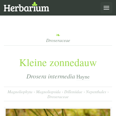
Toggle
navigat
Droseraceae
Kleine zonnedauw
Drosera intermedia
Hayne
Magnoliophyta
Magnoliopsida
Dilleniidae
Nepenthales
Droseraceae