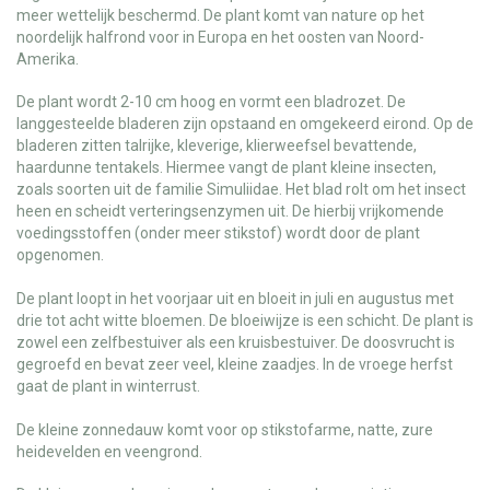
meer wettelijk beschermd. De plant komt van nature op het
noordelijk halfrond voor in Europa en het oosten van Noord-
Amerika.
De plant wordt 2-10 cm hoog en vormt een bladrozet. De
langgesteelde bladeren zijn opstaand en omgekeerd eirond. Op de
bladeren zitten talrijke, kleverige, klierweefsel bevattende,
haardunne tentakels. Hiermee vangt de plant kleine insecten,
zoals soorten uit de familie Simuliidae. Het blad rolt om het insect
heen en scheidt verteringsenzymen uit. De hierbij vrijkomende
voedingsstoffen (onder meer stikstof) wordt door de plant
opgenomen.
De plant loopt in het voorjaar uit en bloeit in juli en augustus met
drie tot acht witte bloemen. De bloeiwijze is een schicht. De plant is
zowel een zelfbestuiver als een kruisbestuiver. De doosvrucht is
gegroefd en bevat zeer veel, kleine zaadjes. In de vroege herfst
gaat de plant in winterrust.
De kleine zonnedauw komt voor op stikstofarme, natte, zure
heidevelden en veengrond.