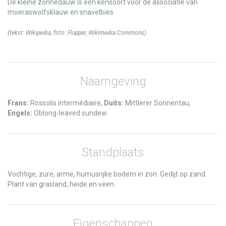
De kleine zonnedauw is een kensoort voor de associatie van
moeraswolfsklauw en snavelbies.
(tekst:
Wikipedia
, foto:
Flupper
,
Wikimedia Commons
)
Naamgeving
Frans:
Rossolis intermédiaire,
Duits:
Mittlerer Sonnentau,
Engels:
Oblong-leaved sundew
Standplaats
Vochtige, zure, arme, humusrijke bodem in zon. Gedijt op zand.
Plant van grasland, heide en veen.
Eigenschappen