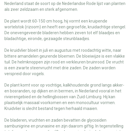
Nederland staat de soort op de Nederlandse Rode lijst van planten
als zeer zeldzaam en sterk afgenomen.
De plant wordt 60-150 cm hoog, hij vormt een kruipende
wortelstok (rizoom) en heeft een gegroefde, kruidachtige stengel.
De onevengeveerde bladeren hebben zeven tot elf blaadjes en
bladachtige, eironde, gezaagde steunblaadjes.
De kruidvlier bloeit in juli en augustus met roodachtig witte, naar
bittere amandelen geurende bloemen. De bloeiwijze is een vlakke
tuil. De helmknoppen zijn rood en verkleuren bruinrood. De vrucht
is een zwarte steenvrucht met drie zaden. De zaden worden
verspreid door vogels.
De plant komt voor op vochtige, kalkhoudende grond langs akker-
en bosranden, op dijken en in bermen, in Nederland vooral in het
rivierengebied en de hellingbossen van Zuid-Limburg. Hij kan
plaatselijk massaal voorkomen en een monocultuur vormen.
Kruidvlier is slecht bestand tegen herhaald maaien.
De bladeren, vruchten en zaden bevatten de glycosiden
sambunigrine en prunasine en zijn daarom giftig. In tegenstelling