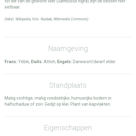
tot die van de gewone vlier (
Sambucus nigra
) zijn de bessen niet
eetbaar.
(tekst:
Wikipedia
, foto:
Rasbak
,
Wikimedia Commons
)
Naamgeving
Frans:
Yèble,
Duits:
Attich,
Engels:
Danewort/dwarf elder
Standplaats
Matig vochtige, matig voedselrijke, humusrijke bodem in
halfschaduw of zon. Gedijt op klei. Plant van kapvlakten.
Eigenschappen