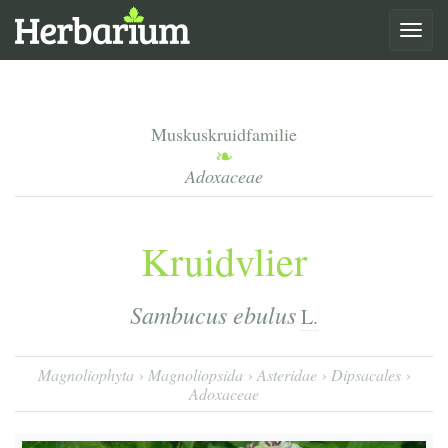
Toggle
navigat
Muskuskruidfamilie
Adoxaceae
Kruidvlier
Sambucus ebulus
L.
Magnoliophyta
Magnoliopsida
Asteridae
Dipsacales
Adoxaceae