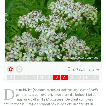
Rasbak, Wikimedia Commons
60 cm - 1.5 m
J
F
M
A
M
J
J
A
S
O
N
D
D
e
kruidvlier
(
Sambucus ebulus
), ook wel
lage vlier
of
hadik
genoemd, is een overblijvende plant die behoort tot de
muskuskruidfamilie (
Adoxaceae
). De plant komt van
nature voor in Eurazië en wordt ook in de siertuin gebruikt. In