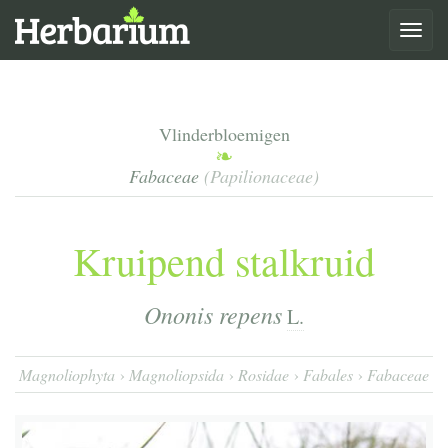
Toggle
navigat
Vlinderbloemigen
Fabaceae
(Papilionaceae)
Kruipend stalkruid
Ononis repens
L.
Magnoliophyta
Magnoliopsida
Rosidae
Fabales
Fabaceae