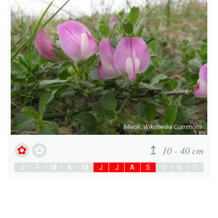
Mieoli, Wikimedia Commons
10 - 40 cm
J
F
M
A
M
J
J
A
S
O
N
D