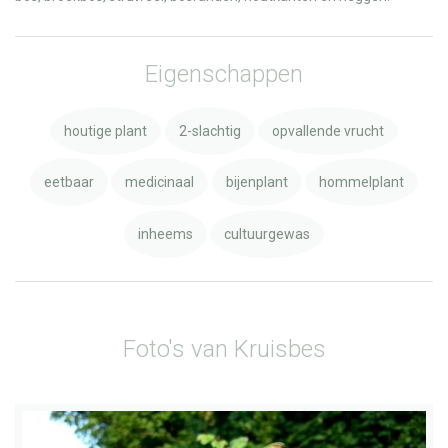
Eigenschappen
houtige plant
2-slachtig
opvallende vrucht
eetbaar
medicinaal
bijenplant
hommelplant
inheems
cultuurgewas
Foto's van Kruisbes