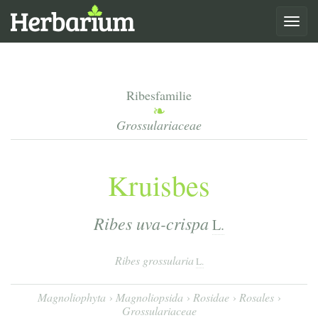
Toggle
navigat
Ribesfamilie
Grossulariaceae
Kruisbes
Ribes uva-crispa
L.
Ribes grossularia
L.
Magnoliophyta
Magnoliopsida
Rosidae
Rosales
Grossulariaceae