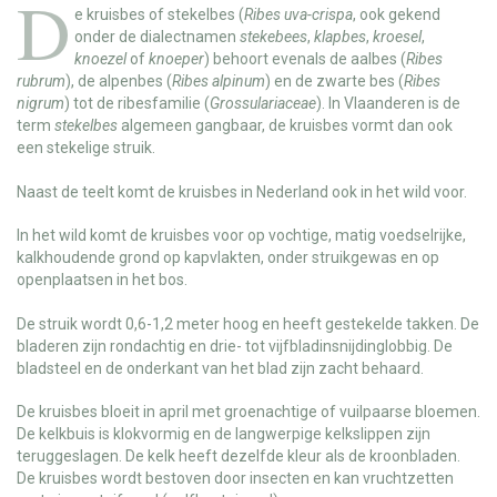
D
e
kruisbes
of
stekelbes
(
Ribes uva-crispa
, ook gekend
onder de dialectnamen
stekebees
,
klapbes
,
kroesel
,
knoezel
of
knoeper
) behoort evenals de aalbes (
Ribes
rubrum
), de alpenbes (
Ribes alpinum
) en de zwarte bes (
Ribes
nigrum
) tot de ribesfamilie (
Grossulariaceae
). In Vlaanderen is de
term
stekelbes
algemeen gangbaar, de kruisbes vormt dan ook
een stekelige struik.
Naast de teelt komt de kruisbes in Nederland ook in het wild voor.
In het wild komt de kruisbes voor op vochtige, matig voedselrijke,
kalkhoudende grond op kapvlakten, onder struikgewas en op
openplaatsen in het bos.
De struik wordt 0,6-1,2 meter hoog en heeft gestekelde takken. De
bladeren zijn rondachtig en drie- tot vijfbladinsnijdinglobbig. De
bladsteel en de onderkant van het blad zijn zacht behaard.
De kruisbes bloeit in april met groenachtige of vuilpaarse bloemen.
De kelkbuis is klokvormig en de langwerpige kelkslippen zijn
teruggeslagen. De kelk heeft dezelfde kleur als de kroonbladen.
De kruisbes wordt bestoven door insecten en kan vruchtzetten