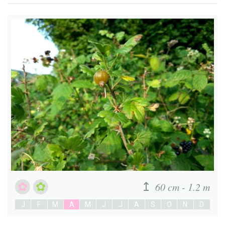
60 cm - 1.2 m
J
F
M
A
M
J
J
A
S
O
N
D