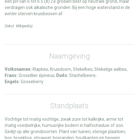
een pH van 6 tot 6.5 (8) Ze groeien best op neutrale grond, maar
verdragen ook alkalische gronden. Bij een hoge waterstand in de
winter sterven kruisbessen af.
(tekst:
Wikipedia
)
Naamgeving
Volksnamen:
Klapbes, Kruisdoorn, Stekelbes, Stekelige aalbes,
Frans:
Groseillier épineux,
Duits:
Stachelbeere,
Engels:
Gooseberry
Standplaats
Vochtige tot matig vochtige, zwak zure tot kalkrijke, arme tot
matig voedselrijke, humusrijke bodem in halfschaduw of zon.
Gedijt op alle grondsoorten. Plant van tuinen, stenige plaatsen,
bos, broekbos, struweel, bosranden, houtkanten en heggen.