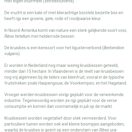
met eigen stuifmeel (zelfbestuivend).
De vrucht is een kale of met klierachtige borstels bezette bes en
heeft rijp een groene, gele, rode of roodpaarse kleur.
In Noord-Amerika komt van nature een sterk gelijkende soort voor,
Ribes hirtellum
met helderrode bessen.
De kruisbes is een kensoort voor het ligusterverbond (
Berberidion
vulgaris
).
Er worden in Nederland nog maar weinig kruisbessen geteeld,
minder dan 15 hectare. In Vlaanderen is de teelt van kruisbessen
nog vrij algemeen bij de telers van kleinfruit, vooral in de typische
fruitstreken zoals Haspengouw, de Voorkempen, en het Hageland.
Vroeger werden kruisbessen onrijp geplukt voor de verwerkende
industrie. Tegenwoordig worden ze rijp geplukt voor de verse
consumptie en komen dan voornamelijk in juli op de markt.
Kruisbessen worden vegetatief door stek vermeerderd. Voor
particuliere tuinen worden ook wel kleine boompjes aangeboden,
waarbij de kruisbes is geënt op een onderstam van
Ribes uva-