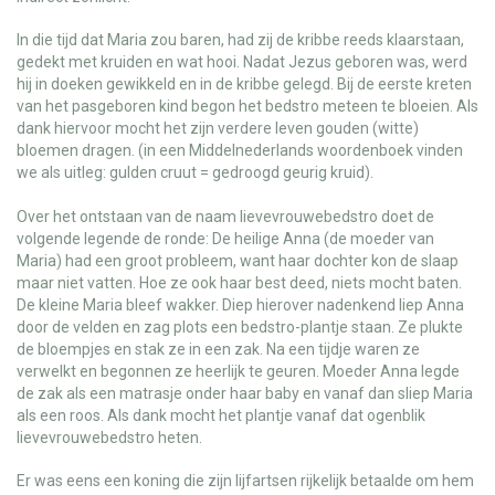
In die tijd dat Maria zou baren, had zij de kribbe reeds klaarstaan,
gedekt met kruiden en wat hooi. Nadat Jezus geboren was, werd
hij in doeken gewikkeld en in de kribbe gelegd. Bij de eerste kreten
van het pasgeboren kind begon het bedstro meteen te bloeien. Als
dank hiervoor mocht het zijn verdere leven gouden (witte)
bloemen dragen. (in een Middelnederlands woordenboek vinden
we als uitleg: gulden cruut = gedroogd geurig kruid).
Over het ontstaan van de naam lievevrouwebedstro doet de
volgende legende de ronde: De heilige Anna (de moeder van
Maria) had een groot probleem, want haar dochter kon de slaap
maar niet vatten. Hoe ze ook haar best deed, niets mocht baten.
De kleine Maria bleef wakker. Diep hierover nadenkend liep Anna
door de velden en zag plots een bedstro-plantje staan. Ze plukte
de bloempjes en stak ze in een zak. Na een tijdje waren ze
verwelkt en begonnen ze heerlijk te geuren. Moeder Anna legde
de zak als een matrasje onder haar baby en vanaf dan sliep Maria
als een roos. Als dank mocht het plantje vanaf dat ogenblik
lievevrouwebedstro heten.
Er was eens een koning die zijn lijfartsen rijkelijk betaalde om hem