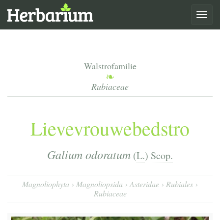
Toggle
navigat
Walstrofamilie
Rubiaceae
Lievevrouwebedstro
Galium odoratum
(
L.
)
Scop.
Magnoliophyta
Magnoliopsida
Asteridae
Rubiales
Rubiaceae