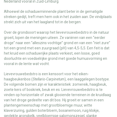
Nederland vooral in Zuid-Limburg.
Alhoewel de schaduwminnende plant beter in de gematigde
streken gedijt, treft men hem ook in het zuiden aan. De vindplaats
strekt zich uit van het laagland tot in de bergen.
Over de grondsoort waarop het lievevrouwebedstro in de natuur
groeit, lopen de meningen uiteen. Ze variëren van een “eerder
droge” naar een “alleszins vochtige” grond en van een “niet zure”
tot een grond met een zuurgraad (pH) van 4,5-5,5. Een feit is dat
het kruid een schaduwrijke plaats verkiest, een losse, goed
doorluchte en voedselrijke grond met goede humusvorming en
vooral in de lente wat vocht.
Lievevrouwebedstro is een kensoort voor het eiken-
haagbeukenbos (
Stellario-Carpinetum
), een laaggelegen bostype.
De volgende bomen zijn er karakteristiek: zomereik, haagbeuk,
zoete kers of boskriek, beuk en es. Lievevrouwebedstro is te
vinden op horizontale of zwak glooiende terreinen in de kruidlaag
van het droge gedeelte van dit bos. Hij groeit er samen in een
plantengemeenschap met grootbloemige muur, witte
klaverzuring, gulden boterbloem, bosanemoon, ruig klokje,
gevlekte aronskelk, veelbloemige salomonszegel, slanke