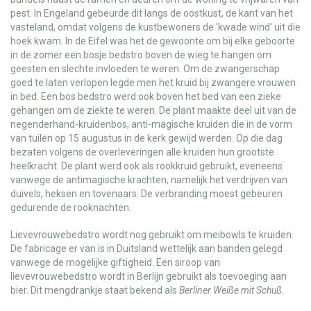
pest. In Engeland gebeurde dit langs de oostkust, de kant van het
vasteland, omdat volgens de kustbewoners de 'kwade wind' uit die
hoek kwam. In de Eifel was het de gewoonte om bij elke geboorte
in de zomer een bosje bedstro boven de wieg te hangen om
geesten en slechte invloeden te weren. Om de zwangerschap
goed te laten verlopen legde men het kruid bij zwangere vrouwen
in bed. Een bos bedstro werd ook boven het bed van een zieke
gehangen om de ziekte te weren. De plant maakte deel uit van de
negenderhand-kruidenbos, anti-magische kruiden die in de vorm
van tuilen op 15 augustus in de kerk gewijd werden. Op die dag
bezaten volgens de overleveringen alle kruiden hun grootste
heelkracht. De plant werd ook als rookkruid gebruikt, eveneens
vanwege de antimagische krachten, namelijk het verdrijven van
duivels, heksen en tovenaars. De verbranding moest gebeuren
gedurende de rooknachten.
Lievevrouwebedstro wordt nog gebruikt om meibowls te kruiden.
De fabricage er van is in Duitsland wettelijk aan banden gelegd
vanwege de mogelijke giftigheid. Een siroop van
lievevrouwebedstro wordt in Berlijn gebruikt als toevoeging aan
bier. Dit mengdrankje staat bekend als
Berliner Weiße mit Schuß
.