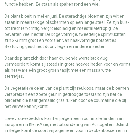
functie hebben. Ze staan als spaken rond een wiel.
De plant bloeit in mei en juni. De sterachtige bloemen zijn wit en
staan in meertakkige bijschermen op een lange steel. Ze zijn buis-
tot trechtervormig, vergroeidbladig en meestal vierlippig. Ze
bevatten veel nectar. De kogelvormige, tweedelige splitvruchten
zijn 2-3 mm groot en voorzien van haakvormige borsteltjes.
Bestuiving geschiedt door vliegen en andere insecten.
Daar de plant zich door haar kruipende wortelstok vlug
vermeerdert, komt zij steeds in grote hoeveelheden voor en vormt
als het ware één groot groen tapijt met een massa witte
sterretjes.
De vegetatieve delen van de plant zijn reukloos, maar de bloemen
verspreiden een zoete geur. In gedroogde toestand zijn het de
bladeren die naar gemaaid gras ruiken door de coumarine die bij
het verwelken vrijkomt.
Lievevrouwebedstro komt vrij algemeen voor in alle landen van
Europa en in Klein-Azië, met uitzondering van Portugal en IJsland.
In België komt de soort vrij algemeen voor in beukenbossen en in