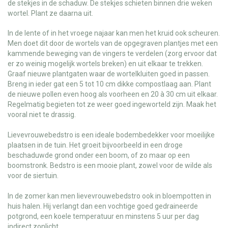
de stekjes in de schaduw. De stekjes schieten binnen drie weken
wortel. Plant ze daarna uit.
In de lente of in het vroege najaar kan men het kruid ook scheuren.
Men doet dit door de wortels van de opgegraven plantjes met een
kammende beweging van de vingers te verdelen (zorg ervoor dat
er zo weinig mogelijk wortels breken) en uit elkaar te trekken.
Graaf nieuwe plantgaten waar de wortelkluiten goed in passen.
Breng in ieder gat een 5 tot 10 cm dikke compostlaag aan. Plant
de nieuwe pollen even hoog als voorheen en 20 à 30 cm uit elkaar.
Regelmatig begieten tot ze weer goed ingeworteld zijn. Maak het
vooral niet te drassig.
Lievevrouwebedstro is een ideale bodembedekker voor moeilijke
plaatsen in de tuin. Het groeit bijvoorbeeld in een droge
beschaduwde grond onder een boom, of zo maar op een
boomstronk. Bedstro is een mooie plant, zowel voor de wilde als
voor de siertuin.
In de zomer kan men lievevrouwebedstro ook in bloempotten in
huis halen. Hij verlangt dan een vochtige goed gedraineerde
potgrond, een koele temperatuur en minstens 5 uur per dag
indirect zonlicht.