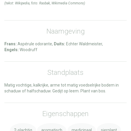
(tekst:
Wikipedia
, foto:
Rasbak
,
Wikimedia Commons
)
Naamgeving
Frans:
Aspérule odorante,
Duits:
Echter Waldmeister,
Engels:
Woodruff
Standplaats
Matig vochtige, kalkrijke, arme tot matig voedselrijke bodem in
schaduw of halfschaduw. Gedijt op leem. Plant van bos.
Eigenschappen
2-slachtig
aromatisch
medicinaal
sierplant