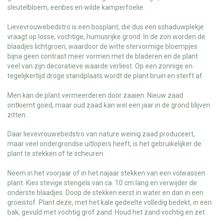
sleutelbloem, eenbes en wilde kamperfoelie.
Lievevrouwebedstro is een bosplant, die dus een schaduwplekje
vraagt op losse, vochtige, humusrijke grond. In de zon worden de
blaadjes lichtgroen, waardoor de witte stervormige bloempjes
bijna geen contrast meer vormen met de bladeren en de plant
veel van zijn decoratieve waarde verliest. Op een zonnige en
tegelijkertijd droge standplaats wordt de plant bruin en sterft af.
Men kan de plant vermeerderen door zaaien. Nieuw zaad
ontkiemt goed, maar oud zaad kan wel een jaar in de grond blijven
zitten.
Daar lievevrouwebedstro van nature weinig zaad produceert,
maar veel ondergrondse uitlopers heeft, is het gebruikelijker de
plant te stekken of te scheuren.
Neem in het voorjaar of in het najaar stekken van een volwassen
plant. Kies stevige stengels van ca. 10 cm lang en verwijder de
onderste blaadjes. Doop de stekken eerst in water en dan in een
groeistof. Plant deze, met het kale gedeelte volledig bedekt, in een
bak, gevuld met vochtig grof zand. Houd het zand vochtig en zet