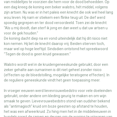
van middeltjes te voorzien die hem voor de dood behoedden. Op
een dag kreeg de koning een beker walstro, hét middel, volgens
zijn artsen. Nu was er in het paleis een knecht die ook wel heel lang
wou leven. Hij nam er stiekem een flinke teug uit. De dief werd
spoedig gegrepen en ter dood veroordeeld. Toen zei de knecht:
"Als u mij doodt, dan sterf ik jong en dan weet u dat uw artsen u
voor de gek houden."
De koning dacht diep na en vond uiteindelijk dat hij dit risico niet
kon nemen. Hij liet de knecht daarop vrij. Beiden stierven toch,
maar wel op hoge leeftijd. Sindsdien ontstond het spreekwoord
"Tegen de dood is geen kruid gewassen."
Walstro wordt wel in de kruidengeneeskunde gebruikt; door een
zeker gehalte aan cumarinen is dit niet geheel zonder risico
(effecten op de bloedstolling, mogelijke teratogene effecten). In
de reguliere geneeskunde vindt het geen toepassing meer.
In vroeger eeuwen werd lievevrouwebedstro voor vele doeleinden
gebruikt, onder andere om kleding geurig te maken en om wijn
smaak te geven. Lievevrouwebedstro stond van oudsher bekend
als "antimagisch" kruid om boze geesten op afstand te houden,
het was een afweerkruid. Zo hing men het in de middeleeuwen in
bundels naast de ramen en deuren om de woning te vrijwaren van