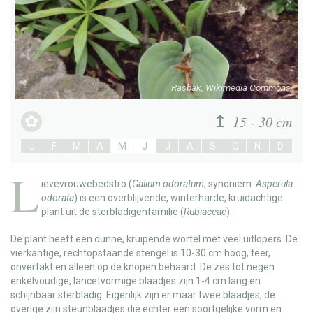
Rasbak, Wikimedia Commons
15 - 30 cm
J
F
M
A
M
J
J
A
S
O
N
D
L
ievevrouwebedstro
(
Galium odoratum
; synoniem:
Asperula
odorata
) is een overblijvende, winterharde, kruidachtige
plant uit de sterbladigenfamilie (
Rubiaceae
).
De plant heeft een dunne, kruipende wortel met veel uitlopers. De
vierkantige, rechtopstaande stengel is 10-30 cm hoog, teer,
onvertakt en alleen op de knopen behaard. De zes tot negen
enkelvoudige, lancetvormige blaadjes zijn 1-4 cm lang en
schijnbaar sterbladig. Eigenlijk zijn er maar twee blaadjes, de
overige zijn steunblaadjes die echter een soortgelijke vorm en