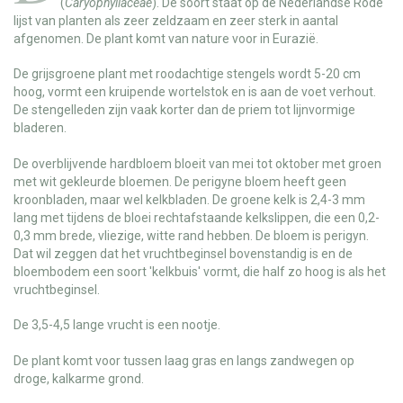
(
Caryophyllaceae
). De soort staat op de Nederlandse Rode
lijst van planten als zeer zeldzaam en zeer sterk in aantal
afgenomen. De plant komt van nature voor in Eurazië.
De grijsgroene plant met roodachtige stengels wordt 5-20 cm
hoog, vormt een kruipende wortelstok en is aan de voet verhout.
De stengelleden zijn vaak korter dan de priem tot lijnvormige
bladeren.
De overblijvende hardbloem bloeit van mei tot oktober met groen
met wit gekleurde bloemen. De perigyne bloem heeft geen
kroonbladen, maar wel kelkbladen. De groene kelk is 2,4-3 mm
lang met tijdens de bloei rechtafstaande kelkslippen, die een 0,2-
0,3 mm brede, vliezige, witte rand hebben. De bloem is perigyn.
Dat wil zeggen dat het vruchtbeginsel bovenstandig is en de
bloembodem een soort 'kelkbuis' vormt, die half zo hoog is als het
vruchtbeginsel.
De 3,5-4,5 lange vrucht is een nootje.
De plant komt voor tussen laag gras en langs zandwegen op
droge, kalkarme grond.