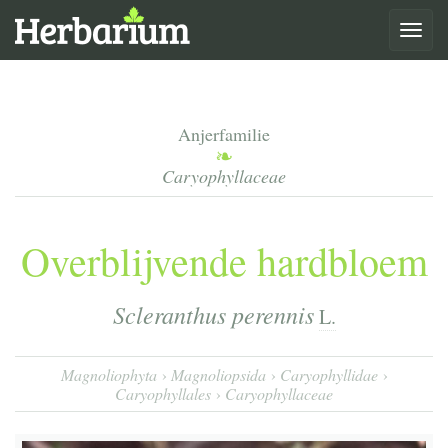
Toggle
navigat
Anjerfamilie
Caryophyllaceae
Overblijvende hardbloem
Scleranthus perennis
L.
Magnoliophyta
Magnoliopsida
Caryophyllidae
Caryophyllales
Caryophyllaceae