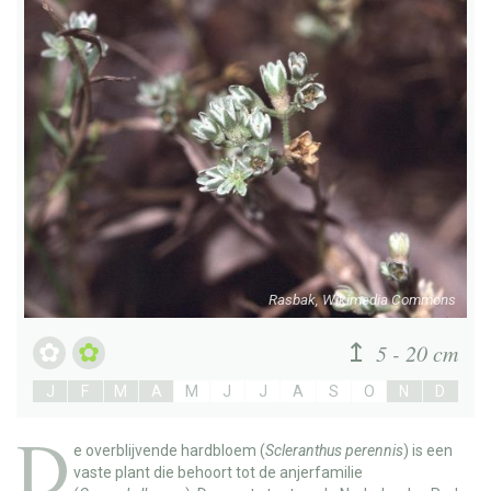
Rasbak, Wikimedia Commons
5 - 20 cm
J
F
M
A
M
J
J
A
S
O
N
D
D
e
overblijvende hardbloem
(
Scleranthus perennis
) is een
vaste plant die behoort tot de anjerfamilie