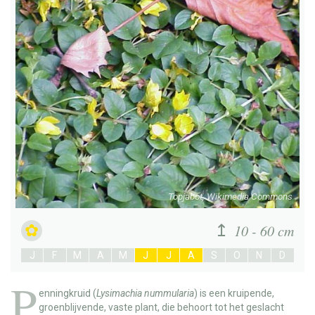
Topjabot, Wikimedia Commons
10 - 60 cm
J
F
M
A
M
J
J
A
S
O
N
D
P
enningkruid
(
Lysimachia nummularia
) is een kruipende,
groenblijvende, vaste plant, die behoort tot het geslacht