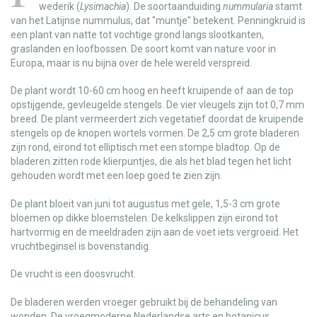
wederik (
Lysimachia
). De soortaanduiding
nummularia
stamt
van het Latijnse nummulus, dat "muntje" betekent. Penningkruid is
een plant van natte tot vochtige grond langs slootkanten,
graslanden en loofbossen. De soort komt van nature voor in
Europa, maar is nu bijna over de hele wereld verspreid.
De plant wordt 10-60 cm hoog en heeft kruipende of aan de top
opstijgende, gevleugelde stengels. De vier vleugels zijn tot 0,7 mm
breed. De plant vermeerdert zich vegetatief doordat de kruipende
stengels op de knopen wortels vormen. De 2,5 cm grote bladeren
zijn rond, eirond tot elliptisch met een stompe bladtop. Op de
bladeren zitten rode klierpuntjes, die als het blad tegen het licht
gehouden wordt met een loep goed te zien zijn.
De plant bloeit van juni tot augustus met gele, 1,5-3 cm grote
bloemen op dikke bloemstelen. De kelkslippen zijn eirond tot
hartvormig en de meeldraden zijn aan de voet iets vergroeid. Het
vruchtbeginsel is bovenstandig.
De vrucht is een doosvrucht.
De bladeren werden vroeger gebruikt bij de behandeling van
wonden. De vroegmoderne Nederlandse arts en botanicus