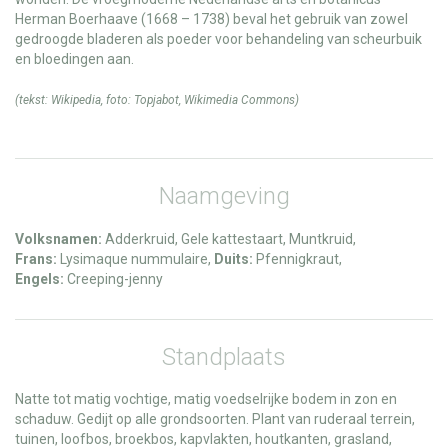
Herman Boerhaave (1668 – 1738) beval het gebruik van zowel
gedroogde bladeren als poeder voor behandeling van scheurbuik
en bloedingen aan.
(tekst:
Wikipedia
, foto:
Topjabot
,
Wikimedia Commons
)
Naamgeving
Volksnamen:
Adderkruid, Gele kattestaart, Muntkruid,
Frans:
Lysimaque nummulaire,
Duits:
Pfennigkraut,
Engels:
Creeping-jenny
Standplaats
Natte tot matig vochtige, matig voedselrijke bodem in zon en
schaduw. Gedijt op alle grondsoorten. Plant van ruderaal terrein,
tuinen, loofbos, broekbos, kapvlakten, houtkanten, grasland,