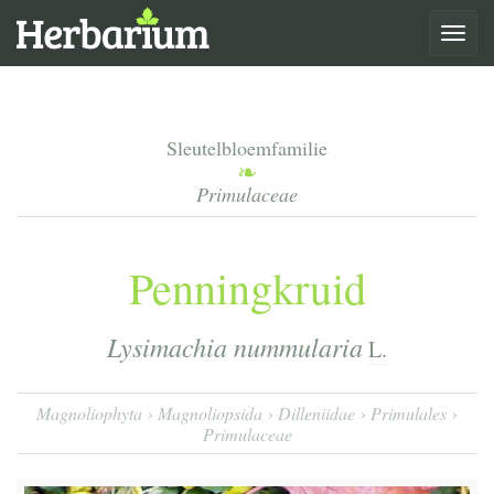
Toggle
navigat
Sleutelbloemfamilie
Primulaceae
Penningkruid
Lysimachia nummularia
L.
Magnoliophyta
Magnoliopsida
Dilleniidae
Primulales
Primulaceae