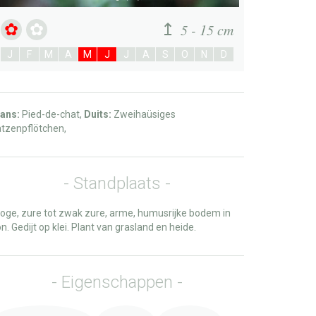
5 - 15 cm
J
F
M
A
M
J
J
A
S
O
N
D
ans:
Pied-de-chat,
Duits:
Zweihaüsiges
tzenpflötchen,
Standplaats
oge, zure tot zwak zure, arme, humusrijke bodem in
n. Gedijt op klei. Plant van grasland en heide.
Eigenschappen