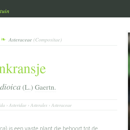
tuin
Asteraceae
(Compositae)
nkransje
dioica
(
L.
)
Gaertn.
ida
Asteridae
Asterales
Asteraceae
ica
) is een vaste plant die behoort tot de