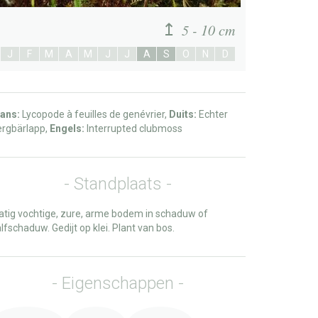
5 - 10 cm
J
F
M
A
M
J
J
A
S
O
N
D
ans:
Lycopode à feuilles de genévrier,
Duits:
Echter
rgbärlapp,
Engels:
Interrupted clubmoss
Standplaats
tig vochtige, zure, arme bodem in schaduw of
lfschaduw. Gedijt op klei. Plant van bos.
Eigenschappen