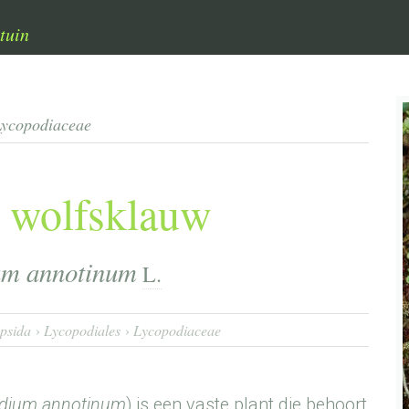
tuin
Lycopodiaceae
 wolfsklauw
um annotinum
L.
psida
Lycopodiales
Lycopodiaceae
dium annotinum
) is een vaste plant die behoort