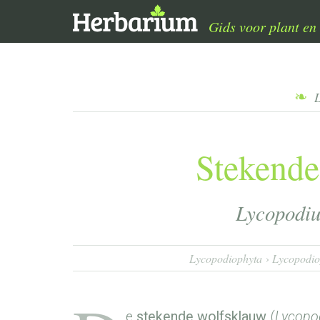
Gids voor plant en 
Stekende
Lycopodi
Lycopodiophyta
Lycopodio
e
stekende wolfsklauw
(
Lycopo