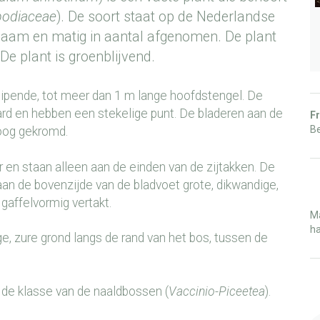
podiaceae
). De soort staat op de Nederlandse
ldzaam en matig in aantal afgenomen. De plant
De plant is groenblijvend.
ipende, tot meer dan 1 m lange hoofdstengel. De
hard en hebben een stekelige punt. De bladeren aan de
Fr
Be
hoog gekromd.
 en staan alleen aan de einden van de zijtakken. De
aan de bovenzijde van de bladvoet grote, dikwandige,
 gaffelvormig vertakt.
Ma
ha
, zure grond langs de rand van het bos, tussen de
 de klasse van de naaldbossen (
Vaccinio-Piceetea
).