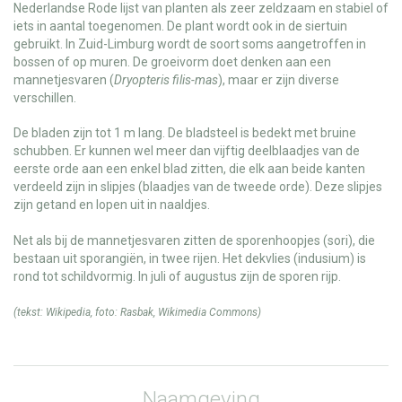
Nederlandse Rode lijst van planten als zeer zeldzaam en stabiel of
iets in aantal toegenomen. De plant wordt ook in de siertuin
gebruikt. In Zuid-Limburg wordt de soort soms aangetroffen in
bossen of op muren. De groeivorm doet denken aan een
mannetjesvaren (
Dryopteris filis-mas
), maar er zijn diverse
verschillen.
De bladen zijn tot 1 m lang. De bladsteel is bedekt met bruine
schubben. Er kunnen wel meer dan vijftig deelblaadjes van de
eerste orde aan een enkel blad zitten, die elk aan beide kanten
verdeeld zijn in slipjes (blaadjes van de tweede orde). Deze slipjes
zijn getand en lopen uit in naaldjes.
Net als bij de mannetjesvaren zitten de sporenhoopjes (sori), die
bestaan uit sporangiën, in twee rijen. Het dekvlies (indusium) is
rond tot schildvormig. In juli of augustus zijn de sporen rijp.
(tekst:
Wikipedia
, foto:
Rasbak
,
Wikimedia Commons
)
Naamgeving