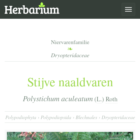
Toggle
navigat
Niervarenfamilie
Dryopteridaceae
Stijve naaldvaren
Polystichum aculeatum
(
L.
)
Roth
Polypodiophyta
Polypodiopsida
Blechnales
Dryopteridaceae