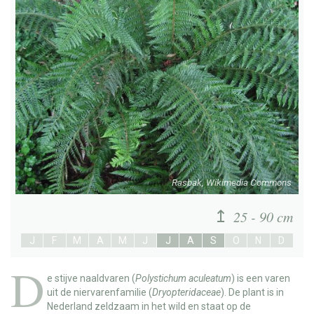
Rasbak, Wikimedia Commons
25 - 90 cm
J
F
M
A
M
J
J
A
S
O
N
D
D
e
stijve naaldvaren
(
Polystichum aculeatum
) is een varen
uit de niervarenfamilie (
Dryopteridaceae
). De plant is in
Nederland zeldzaam in het wild en staat op de