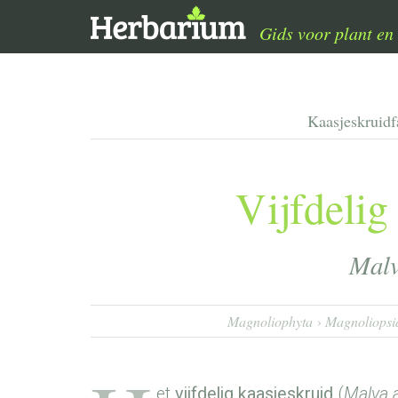
Gids voor plant en 
Kaasjeskruid
Vijfdelig
Malv
Magnoliophyta
Magnoliopsi
et
vijfdelig kaasjeskruid
(
Malva 