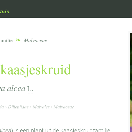
tuin
familie
Malvaceae
 kaasjeskruid
a alcea
L.
da
Dilleniidae
Malvales
Malvaceae
alcea
) is een plant uit de kaasjeskruidfamilie