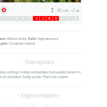
50 cm - 1 m
J
F
M
A
M
J
J
A
S
O
N
D
ans:
Mauve alcée,
Duits:
Sigmarswurz,
gels:
European mallow
Standplaats
tig vochtige, matig voedselrijke, humusrijke bodem in
n en schaduw. Gedijt op klei. Plant van ruigten.
Eigenschappen