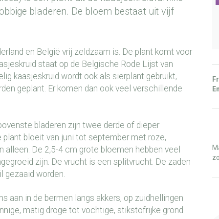
flobbige bladeren. De bloem bestaat uit vijf
derland en België vrij zeldzaam is. De plant komt voor
aasjeskruid staat op de Belgische Rode Lijst van
lig kaasjeskruid wordt ook als sierplant gebruikt,
Fr
den geplant. Er komen dan ook veel verschillende
En
 bovenste bladeren zijn twee derde of dieper
plant bloeit van juni tot september met roze,
Ma
 alleen. De 2,5-4 cm grote bloemen hebben veel
zo
groeid zijn. De vrucht is een splitvrucht. De zaden
ril gezaaid worden.
ms aan in de bermen langs akkers, op zuidhellingen
nige, matig droge tot vochtige, stikstofrijke grond