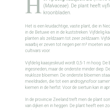
H
(
Malvaceae
). De plant heeft vij
kroonbladen.
Het is een kruidachtige, vaste plant, die in Ne
in de Betuwe en in de kuststreken. Vijfdelig k
planten als zeldzaam tot zeer zeldzaam. Vijfde
waarbij er zeven tot negen per m² moeten wor
cultivars voor.
Vijfdelig kaasjeskruid wordt 0,5-1 m hoog. De
ingesneden, maar de onderste minder diep. De 
reukloze bloemen. De onderste bloemen staan
meeldraden, die tot een androgynofoor samenge
kiemen in de herfst. Voor de siertuin kan in ap
In de provincie Zeeland treft men de plant so
van dijken en in heggen. De plant heeft een zon