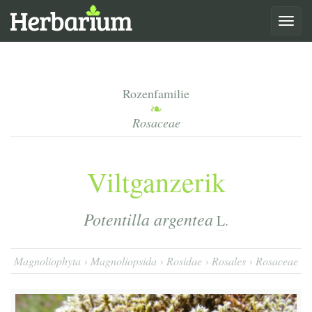
Toggle
navigat
Rozenfamilie
Rosaceae
Viltganzerik
Potentilla argentea
L.
Magnoliophyta
Magnoliopsida
Rosidae
Rosales
Rosaceae