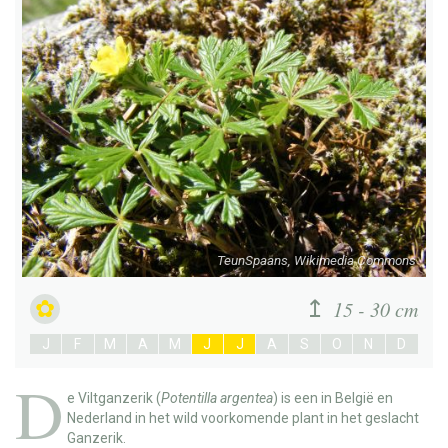
TeunSpaans, Wikimedia Commons
15 - 30 cm
J
F
M
A
M
J
J
A
S
O
N
D
D
e
Viltganzerik
(
Potentilla argentea
) is een in België en
Nederland in het wild voorkomende plant in het geslacht
Ganzerik.