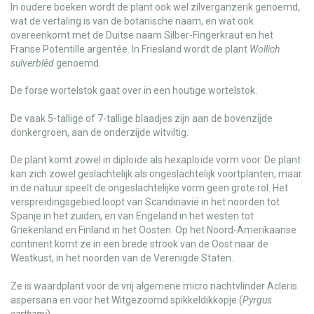
In oudere boeken wordt de plant ook wel zilverganzerik genoemd,
wat de vertaling is van de botanische naam, en wat ook
overeenkomt met de Duitse naam Silber-Fingerkraut en het
Franse Potentille argentée. In Friesland wordt de plant
Wollich
sulverblêd
genoemd.
De forse wortelstok gaat over in een houtige wortelstok.
De vaak 5-tallige of 7-tallige blaadjes zijn aan de bovenzijde
donkergroen, aan de onderzijde witviltig.
De plant komt zowel in diploïde als hexaploïde vorm voor. De plant
kan zich zowel geslachtelijk als ongeslachtelijk voortplanten, maar
in de natuur speelt de ongeslachtelijke vorm geen grote rol. Het
verspreidingsgebied loopt van Scandinavië in het noorden tot
Spanje in het zuiden, en van Engeland in het westen tot
Griekenland en Finland in het Oosten. Op het Noord-Amerikaanse
continent komt ze in een brede strook van de Oost naar de
Westkust, in het noorden van de Verenigde Staten.
Ze is waardplant voor de vrij algemene micro nachtvlinder Acleris
aspersana en voor het Witgezoomd spikkeldikkopje (
Pyrgus
carthami
).