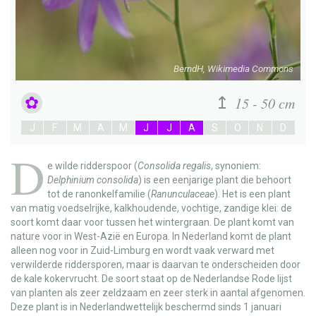
BerndH, Wikimedia Commons
15 - 50 cm
J
F
M
A
M
J
J
A
S
O
N
D
D
e
wilde ridderspoor
(
Consolida regalis
, synoniem:
Delphinium consolida
) is een eenjarige plant die behoort
tot de ranonkelfamilie (
Ranunculaceae
). Het is een plant
van matig voedselrijke, kalkhoudende, vochtige, zandige klei: de
soort komt daar voor tussen het wintergraan. De plant komt van
nature voor in West-Azië en Europa. In Nederland komt de plant
alleen nog voor in Zuid-Limburg en wordt vaak verward met
verwilderde riddersporen, maar is daarvan te onderscheiden door
de kale kokervrucht. De soort staat op de Nederlandse Rode lijst
van planten als zeer zeldzaam en zeer sterk in aantal afgenomen.
Deze plant is in Nederlandwettelijk beschermd sinds 1 januari