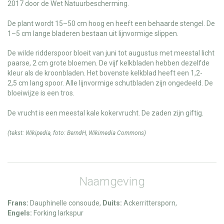
2017 door de Wet Natuurbescherming.
De plant wordt 15–50 cm hoog en heeft een behaarde stengel. De
1–5 cm lange bladeren bestaan uit lijnvormige slippen.
De wilde ridderspoor bloeit van juni tot augustus met meestal licht
paarse, 2 cm grote bloemen. De vijf kelkbladen hebben dezelfde
kleur als de kroonbladen. Het bovenste kelkblad heeft een 1,2-
2,5 cm lang spoor. Alle lijnvormige schutbladen zijn ongedeeld. De
bloeiwijze is een tros.
De vrucht is een meestal kale kokervrucht. De zaden zijn giftig.
(tekst:
Wikipedia
, foto:
BerndH
,
Wikimedia Commons
)
Naamgeving
Frans:
Dauphinelle consoude,
Duits:
Ackerrittersporn,
Engels:
Forking larkspur