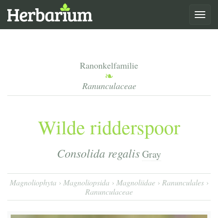
Toggle
navigat
Ranonkelfamilie
Ranunculaceae
Wilde ridderspoor
Consolida regalis
Gray
Magnoliophyta
Magnoliopsida
Magnoliidae
Ranunculales
Ranunculaceae