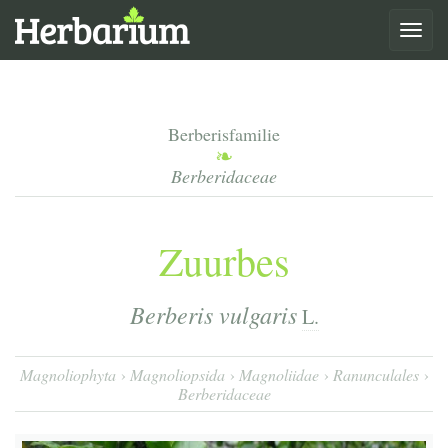
Toggle
navigat
Berberisfamilie
Berberidaceae
Zuurbes
Berberis vulgaris
L.
Magnoliophyta
Magnoliopsida
Magnoliidae
Ranunculales
Berberidaceae