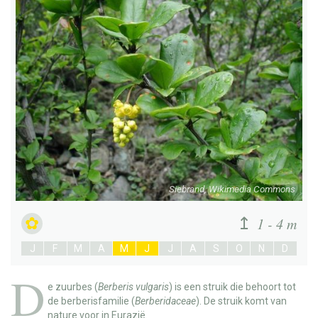
Siebrand, Wikimedia Commons
1 - 4 m
J
F
M
A
M
J
J
A
S
O
N
D
D
e
zuurbes
(
Berberis vulgaris
) is een struik die behoort tot
de berberisfamilie (
Berberidaceae
). De struik komt van
nature voor in Eurazië.