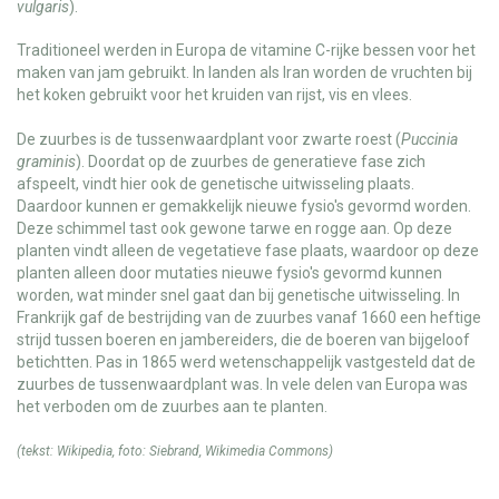
vulgaris
).
Traditioneel werden in Europa de vitamine C-rijke bessen voor het
maken van jam gebruikt. In landen als Iran worden de vruchten bij
het koken gebruikt voor het kruiden van rijst, vis en vlees.
De zuurbes is de tussenwaardplant voor zwarte roest (
Puccinia
graminis
). Doordat op de zuurbes de generatieve fase zich
afspeelt, vindt hier ook de genetische uitwisseling plaats.
Daardoor kunnen er gemakkelijk nieuwe fysio's gevormd worden.
Deze schimmel tast ook gewone tarwe en rogge aan. Op deze
planten vindt alleen de vegetatieve fase plaats, waardoor op deze
planten alleen door mutaties nieuwe fysio's gevormd kunnen
worden, wat minder snel gaat dan bij genetische uitwisseling. In
Frankrijk gaf de bestrijding van de zuurbes vanaf 1660 een heftige
strijd tussen boeren en jambereiders, die de boeren van bijgeloof
betichtten. Pas in 1865 werd wetenschappelijk vastgesteld dat de
zuurbes de tussenwaardplant was. In vele delen van Europa was
het verboden om de zuurbes aan te planten.
(tekst:
Wikipedia
, foto:
Siebrand
,
Wikimedia Commons
)