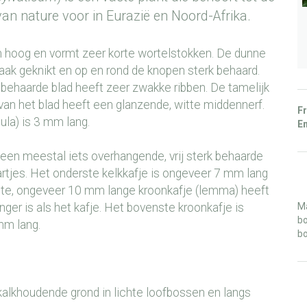
an nature voor in Eurazië en Noord-Afrika.
 hoog en vormt zeer korte wortelstokken. De dunne
 vaak geknikt en op en rond de knopen sterk behaard.
 behaarde blad heeft zeer zwakke ribben. De tamelijk
van het blad heeft een glanzende, witte middennerf.
Fr
ula) is 3 mm lang.
En
t een meestal iets overhangende, vrij sterk behaarde
rtjes. Het onderste kelkkafje is ongeveer 7 mm lang
ste, ongeveer 10 mm lange kroonkafje (lemma) heeft
nger is als het kafje. Het bovenste kroonkafje is
Ma
bo
mm lang.
bo
 kalkhoudende grond in lichte loofbossen en langs