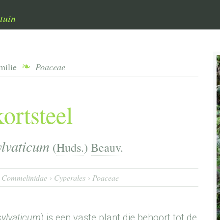
tuin
milie
Poaceae
ortsteel
lvaticum
(
Huds.
)
Beauv.
Commelinidae
Cyperales
Poaceae
ylvaticum
) is een vaste plant die behoort tot de