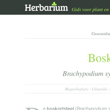
Gids voor plant en 
Grassenfa
Bosk
Brachypodium sy
Magnoliophyta
Liliopsida
e
boskortsteel
(
Brachypodium s