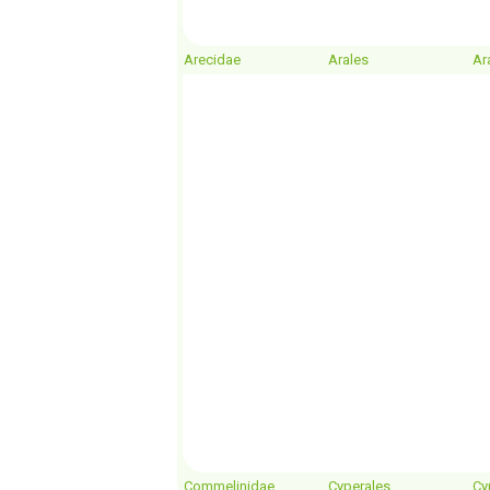
Arecidae
Arales
Ar
Commelinidae
Cyperales
Cy