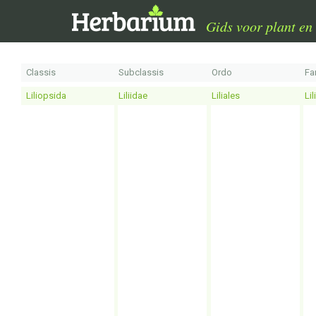
Gids voor plant en 
Classis
Subclassis
Ordo
Fa
Liliopsida
Liliidae
Liliales
Li