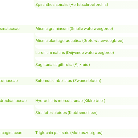
Spiranthes spiralis (Herfstschroeforchis)
ismataceae
Alisma gramineum (Smalle waterweegbree)
Alisma plantago-aquatica (Grote waterweegbree)
Luronium natans (Drijvende waterweegbree)
Sagittaria sagittifolia (Pijlkruid)
tomaceae
Butomus umbellatus (Zwanenbloem)
drocharitaceae
Hydrocharis morsus-ranae (Kikkerbeet)
Stratiotes aloides (Krabbenscheer)
ncaginaceae
Triglochin palustris (Moeraszoutgras)