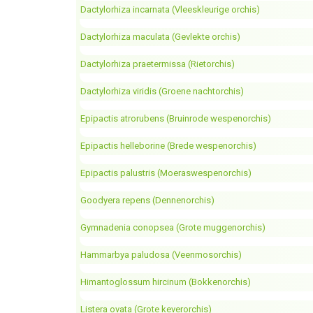
Dactylorhiza incarnata (Vleeskleurige orchis)
Dactylorhiza maculata (Gevlekte orchis)
Dactylorhiza praetermissa (Rietorchis)
Dactylorhiza viridis (Groene nachtorchis)
Epipactis atrorubens (Bruinrode wespenorchis)
Epipactis helleborine (Brede wespenorchis)
Epipactis palustris (Moeraswespenorchis)
Goodyera repens (Dennenorchis)
Gymnadenia conopsea (Grote muggenorchis)
Hammarbya paludosa (Veenmosorchis)
Himantoglossum hircinum (Bokkenorchis)
Listera ovata (Grote keverorchis)