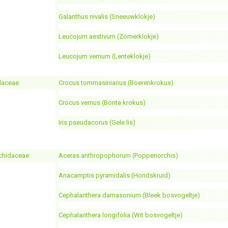
Galanthus nivalis (Sneeuwklokje)
Leucojum aestivum (Zomerklokje)
Leucojum vernum (Lenteklokje)
idaceae
Crocus tommasinianus (Boerenkrokus)
Crocus vernus (Bonte krokus)
Iris pseudacorus (Gele lis)
chidaceae
Aceras anthropophorum (Poppenorchis)
Anacamptis pyramidalis (Hondskruid)
Cephalanthera damasonium (Bleek bosvogeltje)
Cephalanthera longifolia (Wit bosvogeltje)