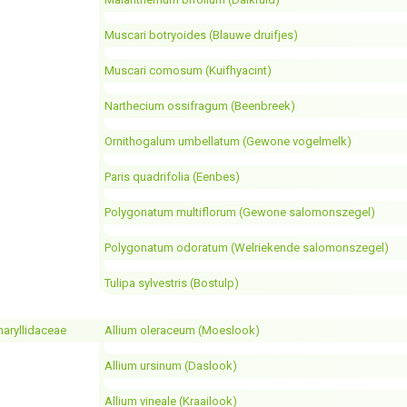
Muscari botryoides (Blauwe druifjes)
Muscari comosum (Kuifhyacint)
Narthecium ossifragum (Beenbreek)
Ornithogalum umbellatum (Gewone vogelmelk)
Paris quadrifolia (Eenbes)
Polygonatum multiflorum (Gewone salomonszegel)
Polygonatum odoratum (Welriekende salomonszegel)
Tulipa sylvestris (Bostulp)
aryllidaceae
Allium oleraceum (Moeslook)
Allium ursinum (Daslook)
Allium vineale (Kraailook)