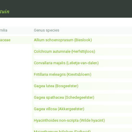
tuin
milia
Genus species
liaceae
Allium schoenoprasum (Bieslook)
Colchicum autumnale (Herfsttijloos)
Convallaria majalis (Lelietje-van-dalen)
Fritillaria meleagris (Kievitsbloem)
Gagea lutea (Bosgeelster)
Gagea spathacea (Schedegeelster)
Gagea villosa (Akkergeelster)
Hyacinthoides non-scripta (Wilde hyacint)
Maianthemum bifolium (Dalkruid)