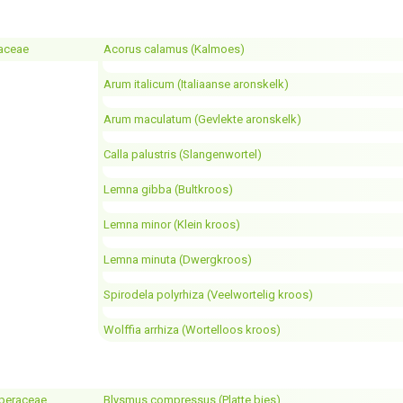
aceae
Acorus calamus (Kalmoes)
Arum italicum (Italiaanse aronskelk)
Arum maculatum (Gevlekte aronskelk)
Calla palustris (Slangenwortel)
Lemna gibba (Bultkroos)
Lemna minor (Klein kroos)
Lemna minuta (Dwergkroos)
Spirodela polyrhiza (Veelwortelig kroos)
Wolffia arrhiza (Wortelloos kroos)
peraceae
Blysmus compressus (Platte bies)