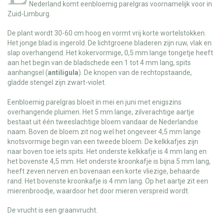
Nederland komt eenbloemig parelgras voornamelijk voor in
Zuid-Limburg.
De plant wordt 30-60 cm hoog en vormt vrij korte wortelstokken.
Het jonge blad is ingerold. De lichtgroene bladeren zijn ruw, vlak en
slap overhangend. Het kokervormige, 0,5 mm lange tongetje heeft
aan het begin van de bladschede een 1 tot 4 mm lang, spits
aanhangsel (
antiligula
). De knopen van de rechtopstaande,
gladde stengel zijn zwart-violet.
Eenbloemig parelgras bloeit in mei en juni met enigszins
overhangende pluimen. Het 5 mm lange, zilverachtige aartje
bestaat uit één tweeslachtige bloem vandaar de Nederlandse
naam. Boven de bloem zit nog wel het ongeveer 4,5 mm lange
knotsvormige begin van een tweede bloem. De kelkkafjes zijn
naar boven toe iets spits. Het onderste kelkkafje is 4 mm lang en
het bovenste 4,5 mm. Het onderste kroonkafje is bijna 5 mm lang,
heeft zeven nerven en bovenaan een korte vliezige, behaarde
rand. Het bovenste kroonkafje is 4 mm lang. Op het aartje zit een
mierenbroodje, waardoor het door mieren verspreid wordt.
De vrucht is een graanvrucht.