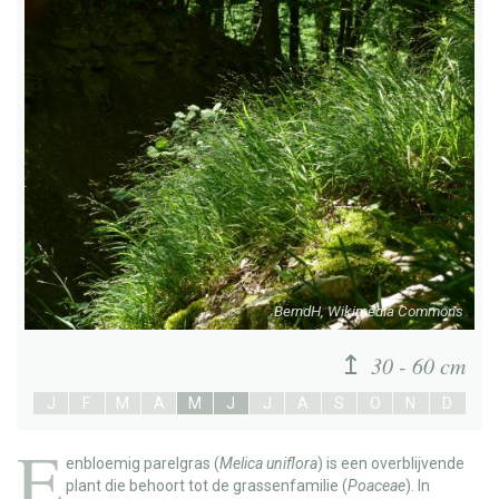
BerndH, Wikimedia Commons
30 - 60 cm
J
F
M
A
M
J
J
A
S
O
N
D
E
enbloemig parelgras
(
Melica uniflora
) is een overblijvende
plant die behoort tot de grassenfamilie (
Poaceae
). In