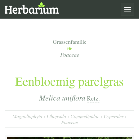
Toggle
navigat
Grassenfamilie
Poaceae
Eenbloemig parelgras
Melica uniflora
Retz.
Magnoliophyta
Liliopsida
Commelinidae
Cyperales
Poaceae