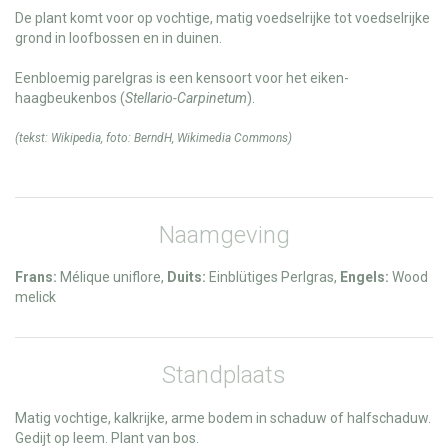
De plant komt voor op vochtige, matig voedselrijke tot voedselrijke
grond in loofbossen en in duinen.
Eenbloemig parelgras is een kensoort voor het eiken-
haagbeukenbos (
Stellario-Carpinetum
).
(tekst:
Wikipedia
, foto:
BerndH
,
Wikimedia Commons
)
Naamgeving
Frans:
Mélique uniflore,
Duits:
Einblütiges Perlgras,
Engels:
Wood
melick
Standplaats
Matig vochtige, kalkrijke, arme bodem in schaduw of halfschaduw.
Gedijt op leem. Plant van bos.