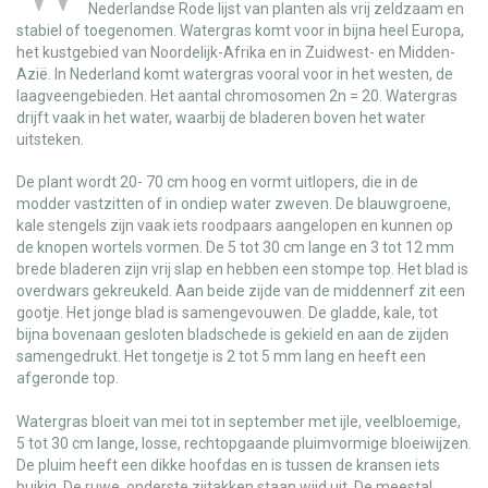
Nederlandse Rode lijst van planten als vrij zeldzaam en
stabiel of toegenomen. Watergras komt voor in bijna heel Europa,
het kustgebied van Noordelijk-Afrika en in Zuidwest- en Midden-
Azië. In Nederland komt watergras vooral voor in het westen, de
laagveengebieden. Het aantal chromosomen 2n = 20. Watergras
drijft vaak in het water, waarbij de bladeren boven het water
uitsteken.
De plant wordt 20- 70 cm hoog en vormt uitlopers, die in de
modder vastzitten of in ondiep water zweven. De blauwgroene,
kale stengels zijn vaak iets roodpaars aangelopen en kunnen op
de knopen wortels vormen. De 5 tot 30 cm lange en 3 tot 12 mm
brede bladeren zijn vrij slap en hebben een stompe top. Het blad is
overdwars gekreukeld. Aan beide zijde van de middennerf zit een
gootje. Het jonge blad is samengevouwen. De gladde, kale, tot
bijna bovenaan gesloten bladschede is gekield en aan de zijden
samengedrukt. Het tongetje is 2 tot 5 mm lang en heeft een
afgeronde top.
Watergras bloeit van mei tot in september met ijle, veelbloemige,
5 tot 30 cm lange, losse, rechtopgaande pluimvormige bloeiwijzen.
De pluim heeft een dikke hoofdas en is tussen de kransen iets
buikig. De ruwe, onderste zijtakken staan wijd uit. De meestal