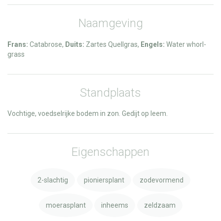
Naamgeving
Frans:
Catabrose,
Duits:
Zartes Quellgras,
Engels:
Water whorl-
grass
Standplaats
Vochtige, voedselrijke bodem in zon. Gedijt op leem.
Eigenschappen
2-slachtig
pioniersplant
zodevormend
moerasplant
inheems
zeldzaam