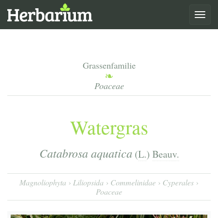
Toggle
navigat
Grassenfamilie
Poaceae
Watergras
Catabrosa aquatica
(
L.
)
Beauv.
Magnoliophyta
Liliopsida
Commelinidae
Cyperales
Poaceae