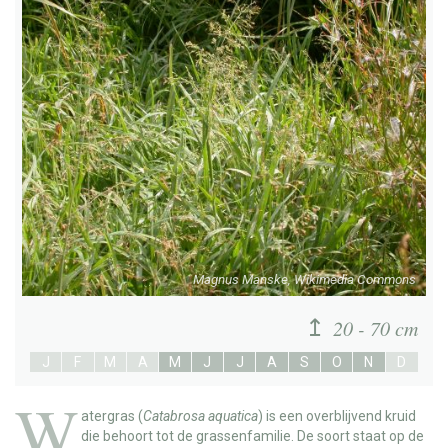
Magnus Manske, Wikimedia Commons
20 - 70 cm
J
F
M
A
M
J
J
A
S
O
N
D
W
atergras
(
Catabrosa aquatica
) is een overblijvend kruid
die behoort tot de grassenfamilie. De soort staat op de