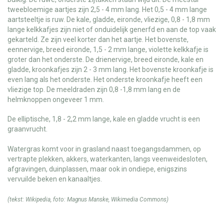
tweebloemige aartjes zijn 2,5 - 4 mm lang. Het 0,5 - 4 mm lange
aartsteeltje is ruw. De kale, gladde, eironde, vliezige, 0,8 - 1,8 mm
lange kelkkafjes zijn niet of onduidelijk generfd en aan de top vaak
gekarteld. Ze zijn veel korter dan het aartje. Het bovenste,
eennervige, breed eironde, 1,5 - 2 mm lange, violette kelkkafje is
groter dan het onderste. De drienervige, breed eironde, kale en
gladde, kroonkafjes zijn 2 - 3 mm lang. Het bovenste kroonkafje is
even lang als het onderste. Het onderste kroonkafje heeft een
vliezige top. De meeldraden zijn 0,8 -1,8 mm lang en de
helmknoppen ongeveer 1 mm.
De elliptische, 1,8 - 2,2 mm lange, kale en gladde vrucht is een
graanvrucht.
Watergras komt voor in grasland naast toegangsdammen, op
vertrapte plekken, akkers, waterkanten, langs veenweidesloten,
afgravingen, duinplassen, maar ook in ondiepe, enigszins
vervuilde beken en kanaaltjes.
(tekst:
Wikipedia
, foto:
Magnus Manske
,
Wikimedia Commons
)