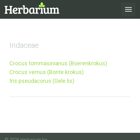
Toggle
navigat
Iridaceae
Crocus tommasinianus (Boerenkrokus)
Crocus vernus (Bonte krokus)
Iris pseudacorus (Gele lis)
© 2026 Herbarium.be