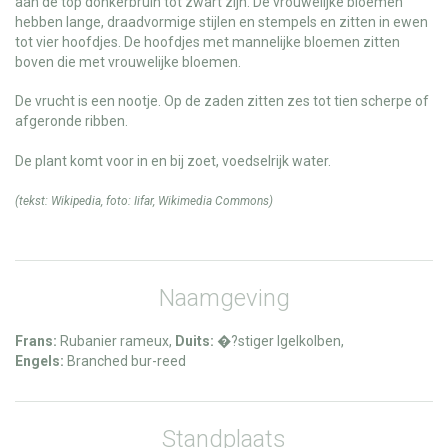
aan de top donkerbruin tot zwart zijn. De vrouwelijke bloemen
hebben lange, draadvormige stijlen en stempels en zitten in ewen
tot vier hoofdjes. De hoofdjes met mannelijke bloemen zitten
boven die met vrouwelijke bloemen.
De vrucht is een nootje. Op de zaden zitten zes tot tien scherpe of
afgeronde ribben.
De plant komt voor in en bij zoet, voedselrijk water.
(tekst:
Wikipedia
, foto:
Iifar
,
Wikimedia Commons
)
Naamgeving
Frans:
Rubanier rameux,
Duits:
�?stiger Igelkolben,
Engels:
Branched bur-reed
Standplaats