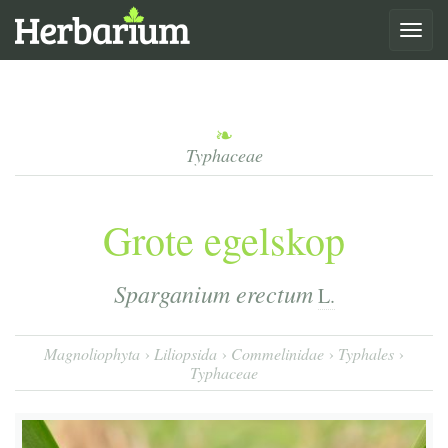
Toggle
navigat
Typhaceae
Grote egelskop
Sparganium erectum
L.
Magnoliophyta
Liliopsida
Commelinidae
Typhales
Typhaceae