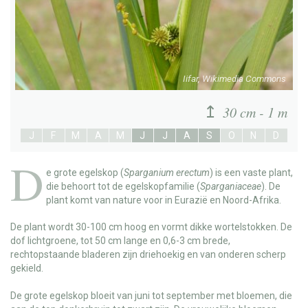
Iifar, Wikimedia Commons
30 cm - 1 m
J
F
M
A
M
J
J
A
S
O
N
D
D
e
grote egelskop
(
Sparganium erectum
) is een vaste plant,
die behoort tot de egelskopfamilie (
Sparganiaceae
). De
plant komt van nature voor in Eurazië en Noord-Afrika.
De plant wordt 30-100 cm hoog en vormt dikke wortelstokken. De
dof lichtgroene, tot 50 cm lange en 0,6-3 cm brede,
rechtopstaande bladeren zijn driehoekig en van onderen scherp
gekield.
De grote egelskop bloeit van juni tot september met bloemen, die