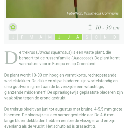
Fabelfroh, Wikimedia Commons
10 - 30 cm
J
F
M
A
M
J
J
A
S
O
N
D
D
e
trekrus
(
Juncus squarrosus
) is een vaste plant, die
behoort tot de russenfamilie (
Juncaceae
). De plant komt
van nature voor in Europa en op Groenland.
De plant wordt 10-30 cm hoog en vormt korte, rechtopstaande
wortelstokken. De dikke en stijve bladeren zijn wortelstandig en
diep gootvormig met aan de bovenzijde een witachtige,
glanzende middennerf. De spiraalsgewijs geplaatste bladeren zijn
vaak bijna tegen de grond gedrukt.
De trekrus bloeit van juni tot augustus met bruine, 4-5,5 mm grote
bloemen. De bloeiwijze is een samengestelde aar. De 4-6 mm
lange bloemdekbladen hebben een brede vliezige rand en zijn
evenlang als de vrucht. Het schutblad is grasachtig.