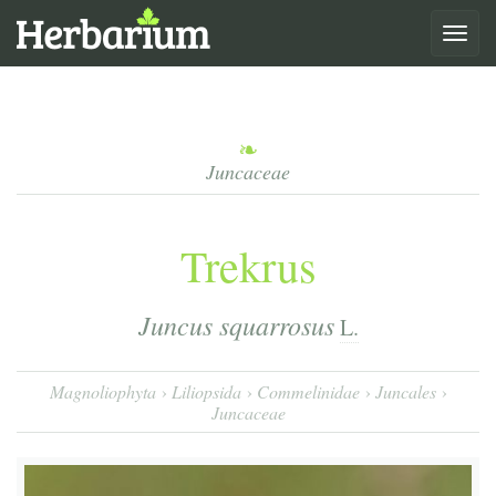
Toggle
navigat
Juncaceae
Trekrus
Juncus squarrosus
L.
Magnoliophyta
Liliopsida
Commelinidae
Juncales
Juncaceae