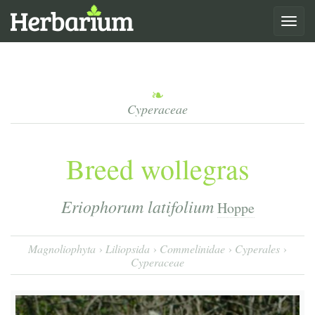
Toggle
navigat
Cyperaceae
Breed wollegras
Eriophorum latifolium
Hoppe
Magnoliophyta
Liliopsida
Commelinidae
Cyperales
Cyperaceae