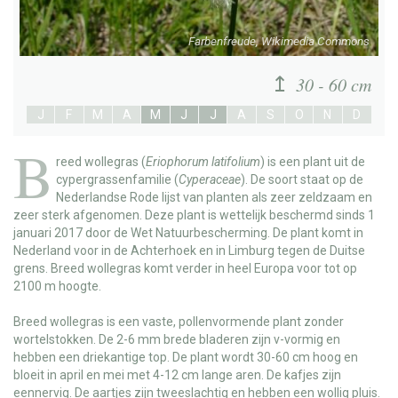
Farbenfreude, Wikimedia Commons
30 - 60 cm
J
F
M
A
M
J
J
A
S
O
N
D
B
reed wollegras
(
Eriophorum latifolium
) is een plant uit de
cypergrassenfamilie (
Cyperaceae
). De soort staat op de
Nederlandse Rode lijst van planten als zeer zeldzaam en
zeer sterk afgenomen. Deze plant is wettelijk beschermd sinds 1
januari 2017 door de Wet Natuurbescherming. De plant komt in
Nederland voor in de Achterhoek en in Limburg tegen de Duitse
grens. Breed wollegras komt verder in heel Europa voor tot op
2100 m hoogte.
Breed wollegras is een vaste, pollenvormende plant zonder
wortelstokken. De 2-6 mm brede bladeren zijn v-vormig en
hebben een driekantige top. De plant wordt 30-60 cm hoog en
bloeit in april en mei met 4-12 cm lange aren. De kafjes zijn
eennervig. De aartjes zijn tweeslachtig en hebben een wollig pluis.