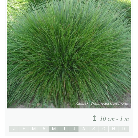
Rasbak, Wikimedia Commons
10 cm - 1 m
J
F
M
A
M
J
J
A
S
O
N
D