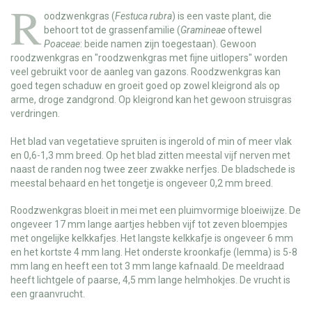
R
oodzwenkgras
(
Festuca rubra
) is een vaste plant, die
behoort tot de grassenfamilie (
Gramineae
oftewel
Poaceae
: beide namen zijn toegestaan). Gewoon
roodzwenkgras en "roodzwenkgras met fijne uitlopers" worden
veel gebruikt voor de aanleg van gazons. Roodzwenkgras kan
goed tegen schaduw en groeit goed op zowel kleigrond als op
arme, droge zandgrond. Op kleigrond kan het gewoon struisgras
verdringen.
Het blad van vegetatieve spruiten is ingerold of min of meer vlak
en 0,6-1,3 mm breed. Op het blad zitten meestal vijf nerven met
naast de randen nog twee zeer zwakke nerfjes. De bladschede is
meestal behaard en het tongetje is ongeveer 0,2 mm breed.
Roodzwenkgras bloeit in mei met een pluimvormige bloeiwijze. De
ongeveer 17 mm lange aartjes hebben vijf tot zeven bloempjes
met ongelijke kelkkafjes. Het langste kelkkafje is ongeveer 6 mm
en het kortste 4 mm lang. Het onderste kroonkafje (lemma) is 5-8
mm lang en heeft een tot 3 mm lange kafnaald. De meeldraad
heeft lichtgele of paarse, 4,5 mm lange helmhokjes. De vrucht is
een graanvrucht.