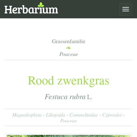
Toggle
navigat
Grassenfamilie
Poaceae
Rood zwenkgras
Festuca rubra
L.
Magnoliophyta
Liliopsida
Commelinidae
Cyperales
Poaceae