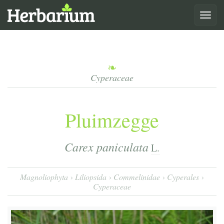
Toggle
navigat
Cyperaceae
Pluimzegge
Carex paniculata
L.
Magnoliophyta
Liliopsida
Commelinidae
Cyperales
Cyperaceae