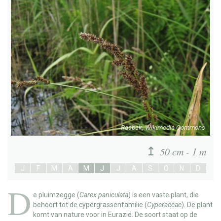
Rasbak, Wikimedia Commons
50 cm - 1 m
J
F
M
A
M
J
J
A
S
O
N
D
D
e
pluimzegge
(
Carex paniculata
) is een vaste plant, die
behoort tot de cypergrassenfamilie (
Cyperaceae
). De plant
komt van nature voor in Eurazië. De soort staat op de