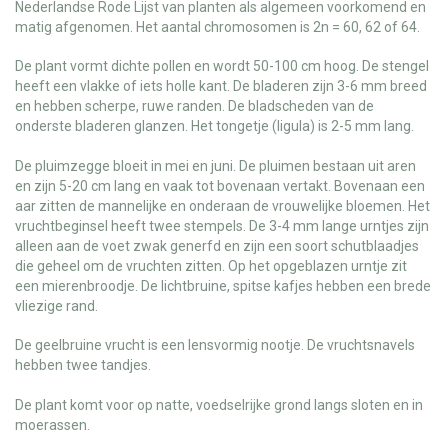
Nederlandse Rode Lijst van planten als algemeen voorkomend en
matig afgenomen. Het aantal chromosomen is 2n = 60, 62 of 64.
De plant vormt dichte pollen en wordt 50-100 cm hoog. De stengel
heeft een vlakke of iets holle kant. De bladeren zijn 3-6 mm breed
en hebben scherpe, ruwe randen. De bladscheden van de
onderste bladeren glanzen. Het tongetje (ligula) is 2-5 mm lang.
De pluimzegge bloeit in mei en juni. De pluimen bestaan uit aren
en zijn 5-20 cm lang en vaak tot bovenaan vertakt. Bovenaan een
aar zitten de mannelijke en onderaan de vrouwelijke bloemen. Het
vruchtbeginsel heeft twee stempels. De 3-4 mm lange urntjes zijn
alleen aan de voet zwak generfd en zijn een soort schutblaadjes
die geheel om de vruchten zitten. Op het opgeblazen urntje zit
een mierenbroodje. De lichtbruine, spitse kafjes hebben een brede
vliezige rand.
De geelbruine vrucht is een lensvormig nootje. De vruchtsnavels
hebben twee tandjes.
De plant komt voor op natte, voedselrijke grond langs sloten en in
moerassen.