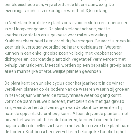
per bloeischede één, vrijwel zittende bloem aanwezig. De
eivormige vrucht is zeskantig en wordt tot 3,5 cm lang.
In Nederland komt deze plant vooral voor in sloten en moerassen
in het laagveengebied. De plant verlangt schone, niet te
voedselrijke sloten en is gevoelig voor milieuvervuiling.
Krabbenscheer heeft een groot drijfvermogen. De soort is meestal
zeer talrijk vertegenwoordigd op haar groeiplaatsen. Wateren
kunnen in een enkel groeiseizoen volledig met krabbenscheer
dichtgroeien, doordat de plant zich vegetatief vermeerdert met
behulp van uitlopers. Meestal worden op een bepaalde groeiplaats
alleen mannelijke of vrouwelijke planten gevonden.
De plant kent een unieke cyclus door het jaar heen: in de winter
verblijven planten op de bodem van de wateren waarin zij groeien.
In het voorjaar, wanneer de fotosynthese weer op gang komt,
vormt de plant nieuwe bladeren, met cellen die met gas gevuld
zijn, waardoor het drijfvermogen van de plant toeneemt en hij
naar de oppervlakte omhoog komt. Alleen drijvende planten, met
boven het water uitstekende bladeren, kunnen bloeien. In het
najaar vullen de cellen zich weer met water en zinkt de plant naar
de bodem. Krabbenscheer vervult een belangrijke functie bij het