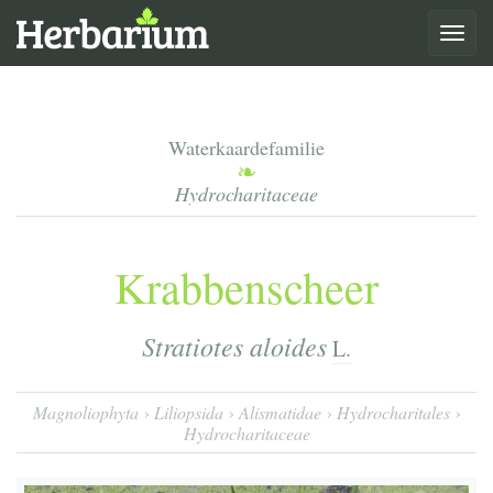
Toggle
navigat
Waterkaardefamilie
Hydrocharitaceae
Krabbenscheer
Stratiotes aloides
L.
Magnoliophyta
Liliopsida
Alismatidae
Hydrocharitales
Hydrocharitaceae