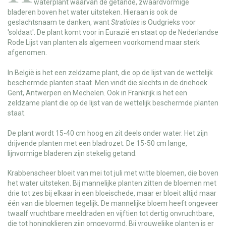
waterplant waarvan de getande, zwaardvormige
bladeren boven het water uitsteken. Hieraan is ook de
geslachtsnaam te danken, want
Stratiotes
is Oudgrieks voor
'soldaat'. De plant komt voor in Eurazië en staat op de Nederlandse
Rode Lijst van planten als algemeen voorkomend maar sterk
afgenomen.
In België is het een zeldzame plant, die op de lijst van de wettelijk
beschermde planten staat. Men vindt die slechts in de driehoek
Gent, Antwerpen en Mechelen. Ook in Frankrijk is het een
zeldzame plant die op de lijst van de wettelijk beschermde planten
staat.
De plant wordt 15-40 cm hoog en zit deels onder water. Het zijn
drijvende planten met een bladrozet. De 15-50 cm lange,
lijnvormige bladeren zijn stekelig getand.
Krabbenscheer bloeit van mei tot juli met witte bloemen, die boven
het water uitsteken. Bij mannelijke planten zitten de bloemen met
drie tot zes bij elkaar in een bloeischede, maar er bloeit altijd maar
één van die bloemen tegelijk. De mannelijke bloem heeft ongeveer
twaalf vruchtbare meeldraden en vijftien tot dertig onvruchtbare,
die tot honingklieren zijn omgevormd. Bij vrouwelijke planten is er