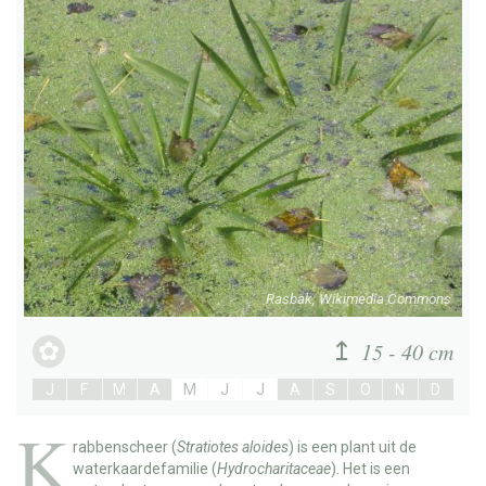
Rasbak, Wikimedia Commons
15 - 40 cm
J
F
M
A
M
J
J
A
S
O
N
D
K
rabbenscheer
(
Stratiotes aloides
) is een plant uit de
waterkaardefamilie (
Hydrocharitaceae
). Het is een