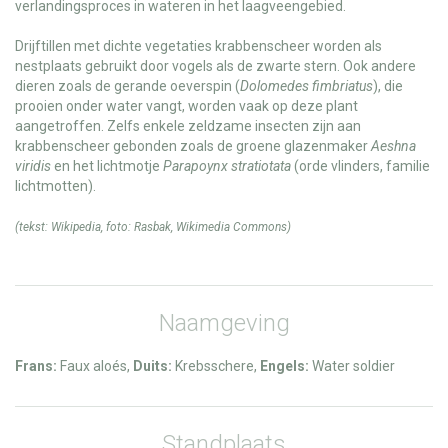
verlandingsproces in wateren in het laagveengebied.
Drijftillen met dichte vegetaties krabbenscheer worden als
nestplaats gebruikt door vogels als de zwarte stern. Ook andere
dieren zoals de gerande oeverspin (
Dolomedes fimbriatus
), die
prooien onder water vangt, worden vaak op deze plant
aangetroffen. Zelfs enkele zeldzame insecten zijn aan
krabbenscheer gebonden zoals de groene glazenmaker
Aeshna
viridis
en het lichtmotje
Parapoynx stratiotata
(orde vlinders, familie
lichtmotten).
(tekst:
Wikipedia
, foto:
Rasbak
,
Wikimedia Commons
)
Naamgeving
Frans:
Faux aloés,
Duits:
Krebsschere,
Engels:
Water soldier
Standplaats