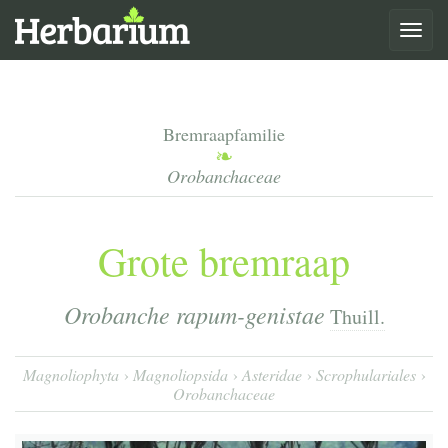
Toggle
navigat
Bremraapfamilie
Orobanchaceae
Grote bremraap
Orobanche rapum-genistae
Thuill.
Magnoliophyta
Magnoliopsida
Asteridae
Scrophulariales
Orobanchaceae