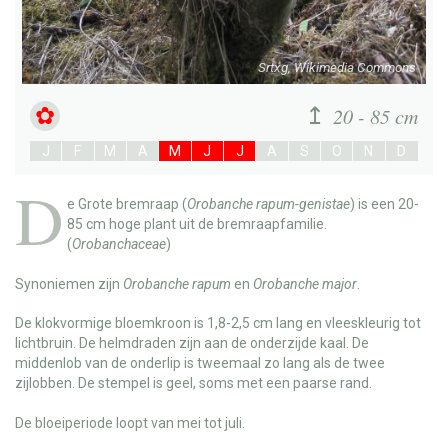
Srtxg, Wikimedia Commons
20 - 85 cm
J
F
M
A
M
J
J
A
S
O
N
D
D
e
Grote bremraap
(
Orobanche rapum-genistae
) is een 20-
85 cm hoge plant uit de bremraapfamilie.
(
Orobanchaceae
)
Synoniemen zijn
Orobanche rapum
en
Orobanche major
.
De klokvormige bloemkroon is 1,8-2,5 cm lang en vleeskleurig tot
lichtbruin. De helmdraden zijn aan de onderzijde kaal. De
middenlob van de onderlip is tweemaal zo lang als de twee
zijlobben. De stempel is geel, soms met een paarse rand.
De bloeiperiode loopt van mei tot juli.