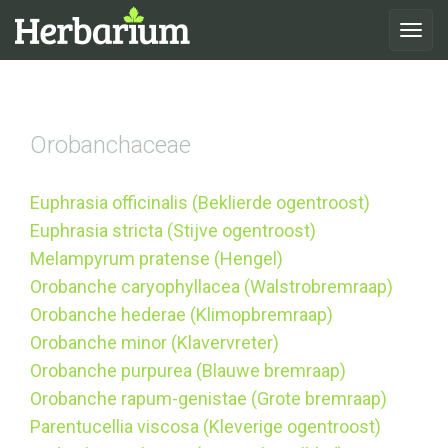
Toggle
navigat
Orobanchaceae
Euphrasia officinalis (Beklierde ogentroost)
Euphrasia stricta (Stijve ogentroost)
Melampyrum pratense (Hengel)
Orobanche caryophyllacea (Walstrobremraap)
Orobanche hederae (Klimopbremraap)
Orobanche minor (Klavervreter)
Orobanche purpurea (Blauwe bremraap)
Orobanche rapum-genistae (Grote bremraap)
Parentucellia viscosa (Kleverige ogentroost)