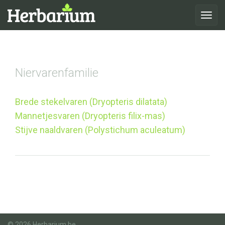
Toggle
navigat
Niervarenfamilie
Brede stekelvaren (Dryopteris dilatata)
Mannetjesvaren (Dryopteris filix-mas)
Stijve naaldvaren (Polystichum aculeatum)
© 2026 Herbarium.be