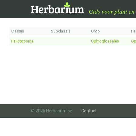
Gids voor plant en 
Classis
Subclassis
Ordo
Fa
Psilotopsida
Ophioglossales
Op
© 2026 Herbarium.be
Contact