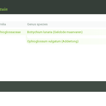
tuin
milia
Genus species
hioglossaceae
Botrychium lunaria (Gelobde maanvaren)
Ophioglossum vulgatum (Addertong)