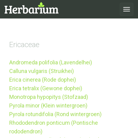
Toggle
navigat
Ericaceae
Andromeda polifolia (Lavendelhei)
Calluna vulgaris (Struikhei)
Erica cinerea (Rode dophei)
Erica tetralix (Gewone dophei)
Monotropa hypopitys (Stofzaad)
Pyrola minor (Klein wintergroen)
Pyrola rotundifolia (Rond wintergroen)
Rhododendron ponticum (Pontische
rododendron)