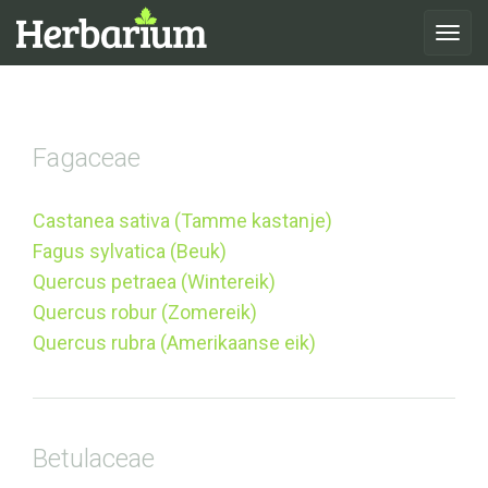
Toggle
navigat
Fagaceae
Castanea sativa (Tamme kastanje)
Fagus sylvatica (Beuk)
Quercus petraea (Wintereik)
Quercus robur (Zomereik)
Quercus rubra (Amerikaanse eik)
Betulaceae