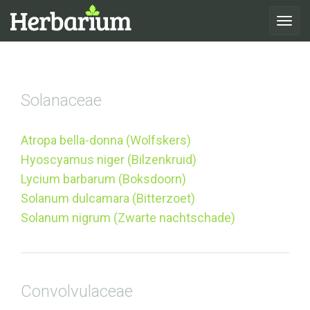
Toggle
navigat
Solanaceae
Atropa bella-donna (Wolfskers)
Hyoscyamus niger (Bilzenkruid)
Lycium barbarum (Boksdoorn)
Solanum dulcamara (Bitterzoet)
Solanum nigrum (Zwarte nachtschade)
Convolvulaceae