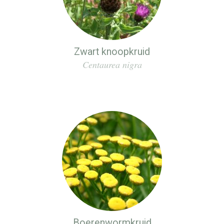
Zwart knoopkruid
Centaurea nigra
Boerenwormkruid