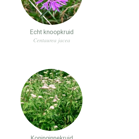
Echt knoopkruid
Centaurea jacea
Koninginnekruid