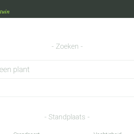
2e2eeb970f2882d9f1d_0.file_page_search.tpl.php
on line
31
tuin
Zoeken
Standplaats