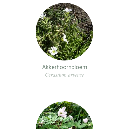
Akkerhoornbloem
Cerastium arvense