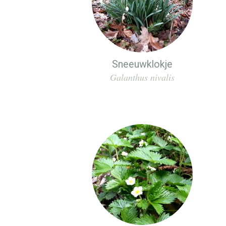
Sneeuwklokje
Galanthus nivalis