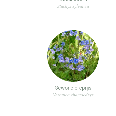
Stachys sylvatica
Gewone ereprijs
Veronica chamaedrys