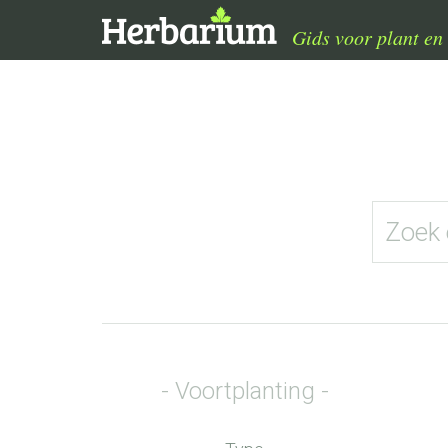
Warning
: Undefined array key "f" in
/home/bouvyn/apps/default/tpl_c/47b784185546d4ee89aba
Gids voor plant en 
Voortplanting