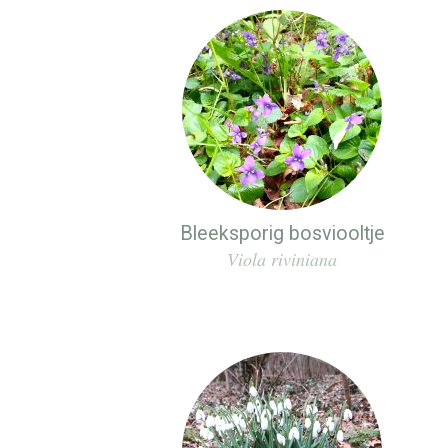
Bleeksporig bosviooltje
Viola riviniana