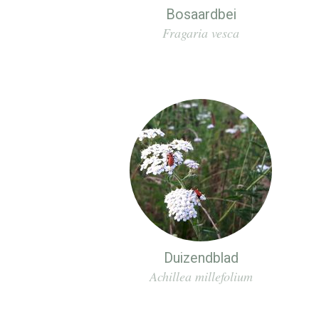
Bosaardbei
Fragaria vesca
Duizendblad
Achillea millefolium