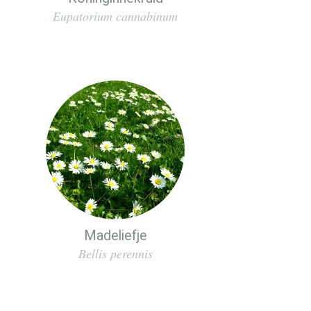
Eupatorium cannabinum
Madeliefje
Bellis perennis