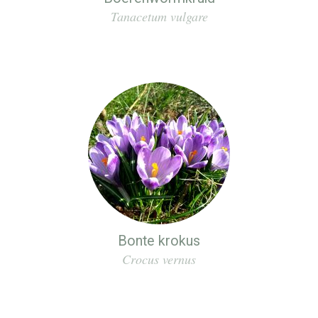
Tanacetum vulgare
Bonte krokus
Crocus vernus