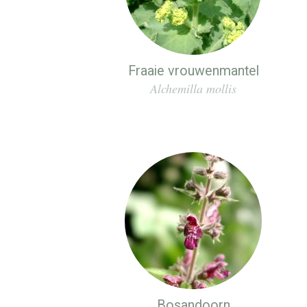
Fraaie vrouwenmantel
Alchemilla mollis
Bosandoorn