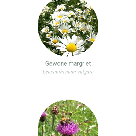
Gewone margriet
Leucanthemum vulgare