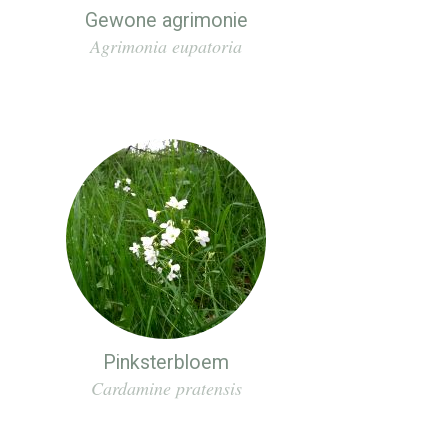
Gewone agrimonie
Agrimonia eupatoria
Pinksterbloem
Cardamine pratensis