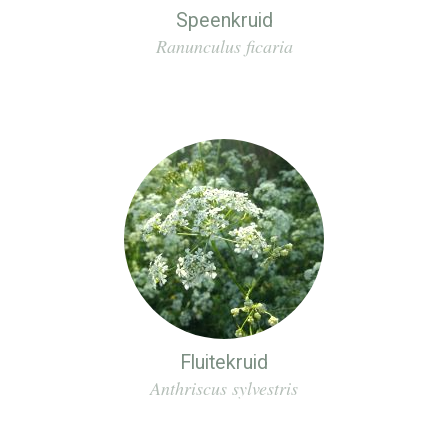
Speenkruid
Ranunculus ficaria
Fluitekruid
Anthriscus sylvestris