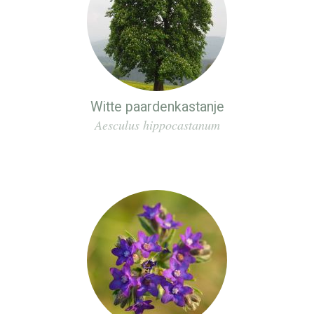
Witte paardenkastanje
Aesculus hippocastanum