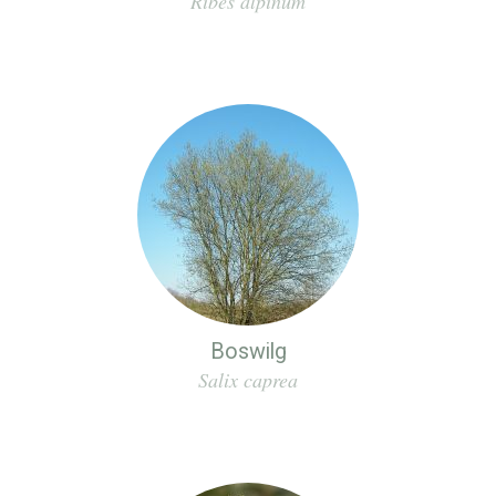
Ribes alpinum
Boswilg
Salix caprea