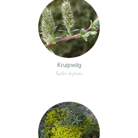
Kruipwilg
Salix repens