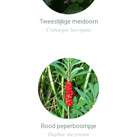
Tweestijlige meidoorn
Crataegus laevigata
Rood peperboompje
Daphne mezereum