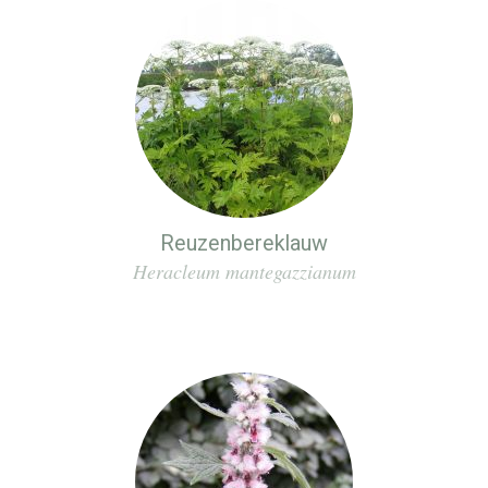
Reuzenbereklauw
Heracleum mantegazzianum