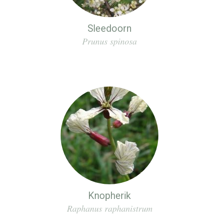
Sleedoorn
Prunus spinosa
Knopherik
Raphanus raphanistrum