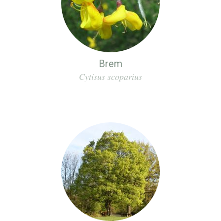
Brem
Cytisus scoparius