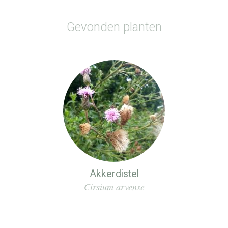
Gevonden planten
Akkerdistel
Cirsium arvense