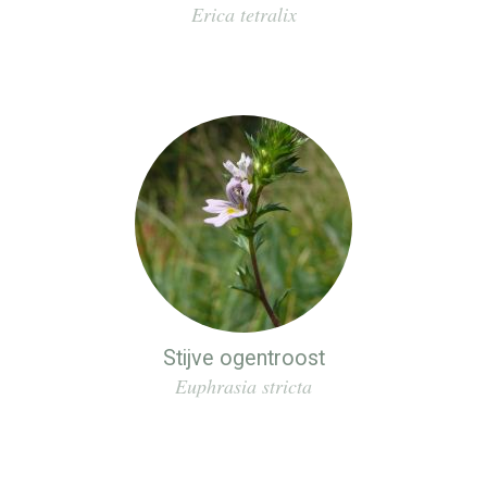
Erica tetralix
Stijve ogentroost
Euphrasia stricta