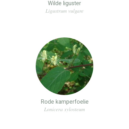
Wilde liguster
Ligustrum vulgare
Rode kamperfoelie
Lonicera xylosteum