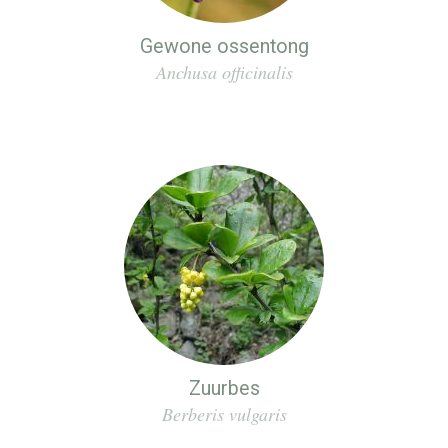
Gewone ossentong
Anchusa officinalis
Zuurbes
Berberis vulgaris