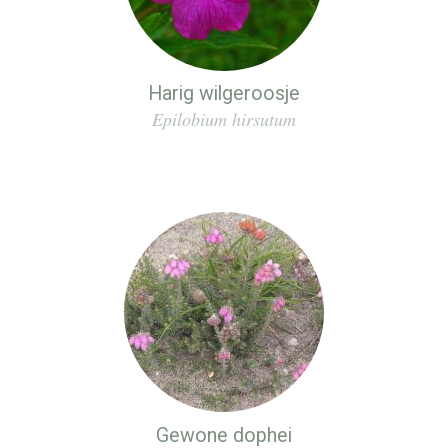
Harig wilgeroosje
Epilobium hirsutum
Gewone dophei